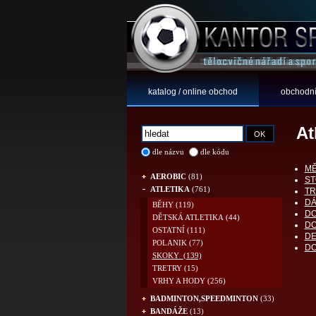
katalog / online obchod
obchodní
At
dle názvu
dle kódu
MĚ
AEROBIC
(81)
ST
ATLETIKA
(761)
TR
DÁ
BĚHY
(119)
DO
DĚTSKÁ ATLETIKA
(44)
DO
OSTATNÍ
(111)
DE
POLANIK
(77)
DO
SKOKY
(139)
TRETRY
(15)
VRHY A HODY
(256)
BADMINTON,SPEEDMINTON
(33)
BANDÁŽE
(13)