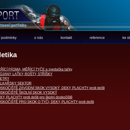
 podmínky
o nás
kontakt
reference
ke s
letika
ŘÍCÍ PÁSMA, MĚŘÍCÍ TYČE a zvedačka laťky
OJANY, LAŤKY, ROŠTY, STŘÍŠKY
ETRY
LKAŘSKY SEKTOR
SKOČIŠTĚ ZÁVODNÍ SKOK VYSOKÝ, DEKY, PLACHTY proti dešti
SKOČIŠTĚ ŠKOLNÍ SKOK VYSOKÝ
KY, PLACHTY proti dešti pro školní doskočiště
SKOČIŠTĚ PRO SKOK O TYČI, DEKY, PLACHTY proti dešti