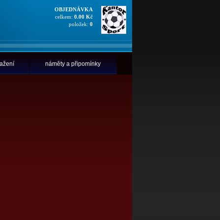
OBJEDNÁVKA
celkem:
0.00 Kč
položek:
0
tažení
náměty a připomínky