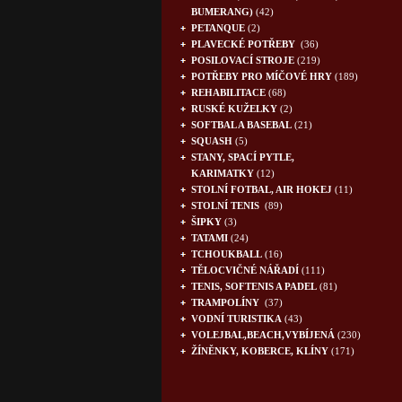
BUMERANG)
(42)
PETANQUE
(2)
PLAVECKÉ POTŘEBY
(36)
POSILOVACÍ STROJE
(219)
POTŘEBY PRO MÍČOVÉ HRY
(189)
REHABILITACE
(68)
RUSKÉ KUŽELKY
(2)
SOFTBAL A BASEBAL
(21)
SQUASH
(5)
STANY, SPACÍ PYTLE,
KARIMATKY
(12)
STOLNÍ FOTBAL, AIR HOKEJ
(11)
STOLNÍ TENIS
(89)
ŠIPKY
(3)
TATAMI
(24)
TCHOUKBALL
(16)
TĚLOCVIČNÉ NÁŘADÍ
(111)
TENIS, SOFTENIS A PADEL
(81)
TRAMPOLÍNY
(37)
VODNÍ TURISTIKA
(43)
VOLEJBAL,BEACH,VYBÍJENÁ
(230)
ŽÍNĚNKY, KOBERCE, KLÍNY
(171)