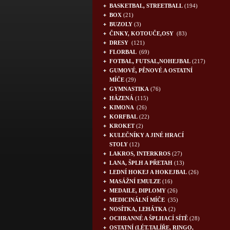
BASKETBAL, STREETBALL
(194)
BOX
(21)
BUZOLY
(3)
ČINKY, KOTOUČE,OSY
(83)
DRESY
(121)
FLORBAL
(69)
FOTBAL, FUTSAL,NOHEJBAL
(217)
GUMOVÉ, PĚNOVÉ A OSTATNÍ
MÍČE
(29)
GYMNASTIKA
(76)
HÁZENÁ
(115)
KIMONA
(26)
KORFBAL
(22)
KROKET
(2)
KULEČNÍKY A JINÉ HRACÍ
STOLY
(12)
LAKROS, INTERKROS
(27)
LANA, ŠPLH A PŘETAH
(13)
LEDNÍ HOKEJ A HOKEJBAL
(26)
MASÁŽNÍ EMULZE
(16)
MEDAILE, DIPLOMY
(26)
MEDICINÁLNÍ MÍČE
(35)
NOSÍTKA, LEHÁTKA
(2)
OCHRANNÉ A ŠPLHACÍ SÍTĚ
(28)
OSTATNÍ (LÉT.TALÍŘE, RINGO,