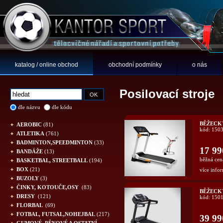
katalog / online obchod
obchodní podmínky
o nás
Posilovací stroje
dle názvu
dle kódu
BĚŽECKÝ
AEROBIC
(81)
kód: 150
ATLETIKA
(761)
BADMINTON,SPEEDMINTON
(33)
17 99
BANDÁŽE
(13)
běžná cen
BASKETBAL, STREETBALL
(194)
BOX
(21)
více infor
BUZOLY
(3)
ČINKY, KOTOUČE,OSY
(83)
BĚŽECK
DRESY
(121)
kód: 150
FLORBAL
(69)
FOTBAL, FUTSAL,NOHEJBAL
(217)
39 99