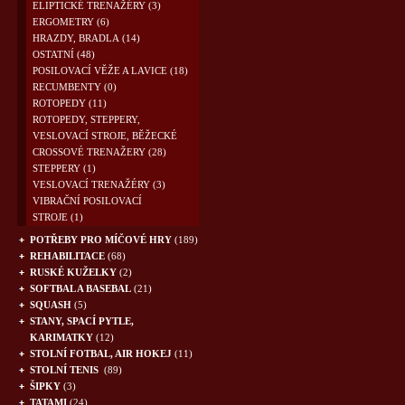
ELIPTICKÉ TRENAŽÉRY
(3)
ERGOMETRY
(6)
HRAZDY, BRADLA
(14)
OSTATNÍ
(48)
POSILOVACÍ VĚŽE A LAVICE
(18)
RECUMBENTY
(0)
ROTOPEDY
(11)
ROTOPEDY, STEPPERY,
VESLOVACÍ STROJE, BĚŽECKÉ
CROSSOVÉ TRENAŽERY
(28)
STEPPERY
(1)
VESLOVACÍ TRENAŽÉRY
(3)
VIBRAČNÍ POSILOVACÍ
STROJE
(1)
POTŘEBY PRO MÍČOVÉ HRY
(189)
REHABILITACE
(68)
RUSKÉ KUŽELKY
(2)
SOFTBAL A BASEBAL
(21)
SQUASH
(5)
STANY, SPACÍ PYTLE,
KARIMATKY
(12)
STOLNÍ FOTBAL, AIR HOKEJ
(11)
STOLNÍ TENIS
(89)
ŠIPKY
(3)
TATAMI
(24)