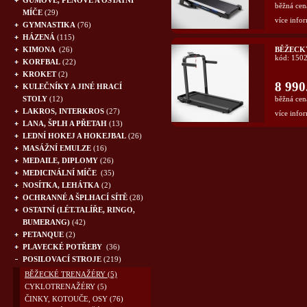
GUMOVÉ, PĚNOVÉ A OSTATNÍ
běžná cen
MÍČE
(29)
více infor
GYMNASTIKA
(76)
HÁZENÁ
(115)
KIMONA
(26)
BĚŽECKÝ
kód: 150
KORFBAL
(22)
KROKET
(2)
8 990
KULEČNÍKY A JINÉ HRACÍ
STOLY
(12)
běžná cen
LAKROS, INTERKROS
(27)
více infor
LANA, ŠPLH A PŘETAH
(13)
LEDNÍ HOKEJ A HOKEJBAL
(26)
MASÁŽNÍ EMULZE
(16)
MEDAILE, DIPLOMY
(26)
MEDICINÁLNÍ MÍČE
(35)
NOSÍTKA, LEHÁTKA
(2)
OCHRANNÉ A ŠPLHACÍ SÍTĚ
(28)
OSTATNÍ (LÉT.TALÍŘE, RINGO,
BUMERANG)
(42)
PETANQUE
(2)
PLAVECKÉ POTŘEBY
(36)
POSILOVACÍ STROJE
(219)
BĚŽECKÉ TRENAŽÉRY
(5)
CYKLOTRENAŽÉRY
(5)
ČINKY, KOTOUČE, OSY
(76)