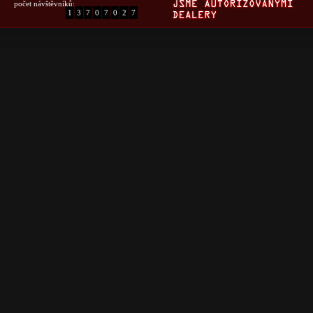
počet návštěvníků:
1
3
7
0
7
0
2
7