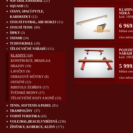
SOFTBAL A BASEBAL
(21)
SQUASH
(5)
KLADINA
STANY, SPACÍ PYTLE,
NÍZKÁ
KARIMATKY
(12)
kód: 100
STOLNÍ FOTBAL, AIR HOKEJ
(11)
6 969
STOLNÍ TENIS
(89)
běžná cen
ŠIPKY
(3)
více infor
TATAMI
(24)
TCHOUKBALL
(16)
TĚLOCVIČNÉ NÁŘADÍ
(111)
POJEZD
NÁŘADÍ
KLADINY
(14)
kód: 100
KONSTRUKCE, BRADLA A
5 999
HRAZDY
(19)
LAVIČKY
(9)
běžná cen
ODRAZOVÉ MŮSTKY
(8)
více infor
OSTATNÍ
(12)
RIBSTOLE-ŽEBŘINY
(17)
ŠVÉDSKÉ BEDNY
(17)
TĚLOCVIČNÉ KOZY A KONĚ
(15)
TENIS, SOFTENIS A PADEL
(81)
TRAMPOLÍNY
(37)
VODNÍ TURISTIKA
(43)
VOLEJBAL,BEACH,VYBÍJENÁ
(230)
ŽÍNĚNKY, KOBERCE, KLÍNY
(171)