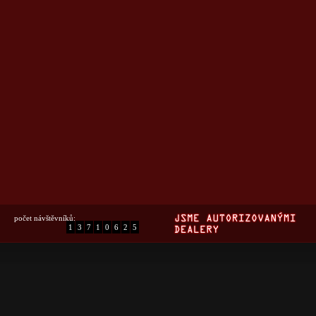
počet návštěvníků:
1
3
7
1
0
6
2
5