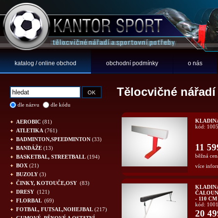
katalog / online obchod
obchodní podmínky
o nás
Tělocvičné nářadí
dle názvu
dle kódu
KLADINA
AEROBIC
(81)
kód: 100
ATLETIKA
(761)
BADMINTON,SPEEDMINTON
(33)
11 59
BANDÁŽE
(13)
běžná cen
BASKETBAL, STREETBALL
(194)
BOX
(21)
více infor
BUZOLY
(3)
ČINKY, KOTOUČE,OSY
(83)
KLADIN
DRESY
(121)
ČALOUN
- 110 CM
FLORBAL
(69)
kód: 100
FOTBAL, FUTSAL,NOHEJBAL
(217)
20 49