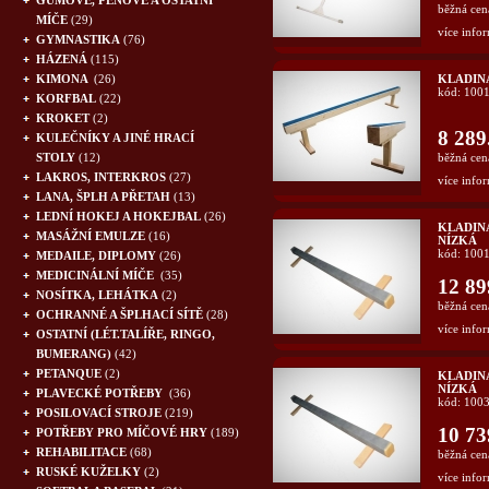
GUMOVÉ, PĚNOVÉ A OSTATNÍ
běžná cen
MÍČE
(29)
více infor
GYMNASTIKA
(76)
HÁZENÁ
(115)
KIMONA
(26)
KLADINA
kód: 100
KORFBAL
(22)
KROKET
(2)
8 289
KULEČNÍKY A JINÉ HRACÍ
STOLY
(12)
běžná cen
LAKROS, INTERKROS
(27)
více infor
LANA, ŠPLH A PŘETAH
(13)
LEDNÍ HOKEJ A HOKEJBAL
(26)
KLADINA
MASÁŽNÍ EMULZE
(16)
NÍZKÁ
kód: 100
MEDAILE, DIPLOMY
(26)
MEDICINÁLNÍ MÍČE
(35)
12 89
NOSÍTKA, LEHÁTKA
(2)
běžná cen
OCHRANNÉ A ŠPLHACÍ SÍTĚ
(28)
více infor
OSTATNÍ (LÉT.TALÍŘE, RINGO,
BUMERANG)
(42)
PETANQUE
(2)
KLADINA
NÍZKÁ
PLAVECKÉ POTŘEBY
(36)
kód: 100
POSILOVACÍ STROJE
(219)
10 73
POTŘEBY PRO MÍČOVÉ HRY
(189)
REHABILITACE
(68)
běžná cen
RUSKÉ KUŽELKY
(2)
více infor