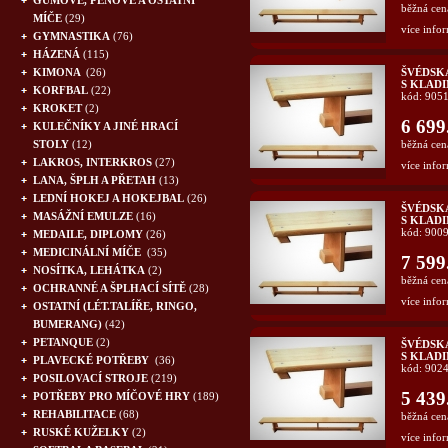
GUMOVÉ, PĚNOVÉ A OSTATNÍ
běžná cen
MÍČE
(29)
více infor
GYMNASTIKA
(76)
HÁZENÁ
(115)
KIMONA
(26)
ŠVÉDSK
S KLAD
KORFBAL
(22)
kód: 905
KROKET
(2)
6 699
KULEČNÍKY A JINÉ HRACÍ
STOLY
(12)
běžná cen
LAKROS, INTERKROS
(27)
více infor
LANA, ŠPLH A PŘETAH
(13)
LEDNÍ HOKEJ A HOKEJBAL
(26)
ŠVÉDSK
MASÁŽNÍ EMULZE
(16)
S KLADI
kód: 900
MEDAILE, DIPLOMY
(26)
MEDICINÁLNÍ MÍČE
(35)
7 599
NOSÍTKA, LEHÁTKA
(2)
běžná cen
OCHRANNÉ A ŠPLHACÍ SÍTĚ
(28)
více infor
OSTATNÍ (LÉT.TALÍŘE, RINGO,
BUMERANG)
(42)
PETANQUE
(2)
ŠVÉDSK
S KLAD
PLAVECKÉ POTŘEBY
(36)
kód: 902
POSILOVACÍ STROJE
(219)
5 439
POTŘEBY PRO MÍČOVÉ HRY
(189)
REHABILITACE
(68)
běžná cen
RUSKÉ KUŽELKY
(2)
více infor