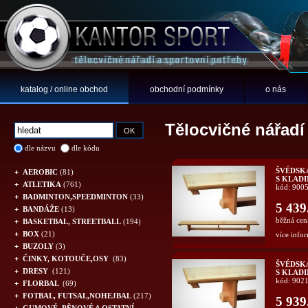
katalog / online obchod
obchodní podmínky
o nás
Tělocvičné nářadí
dle názvu
dle kódu
ŠVÉDSK
AEROBIC
(81)
S KLADI
ATLETIKA
(761)
kód: 900
BADMINTON,SPEEDMINTON
(33)
5 439
BANDÁŽE
(13)
běžná cen
BASKETBAL, STREETBALL
(194)
BOX
(21)
více infor
BUZOLY
(3)
ČINKY, KOTOUČE,OSY
(83)
ŠVÉDSK
DRESY
(121)
S KLADI
kód: 902
FLORBAL
(69)
FOTBAL, FUTSAL,NOHEJBAL
(217)
5 939