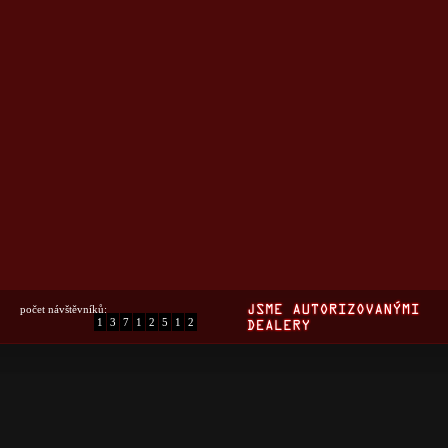
počet návštěvníků:
1
3
7
1
2
5
1
2