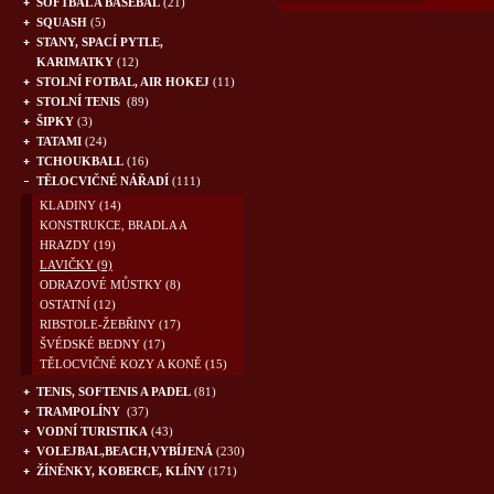
SOFTBAL A BASEBAL
(21)
SQUASH
(5)
STANY, SPACÍ PYTLE,
KARIMATKY
(12)
STOLNÍ FOTBAL, AIR HOKEJ
(11)
STOLNÍ TENIS
(89)
ŠIPKY
(3)
TATAMI
(24)
TCHOUKBALL
(16)
TĚLOCVIČNÉ NÁŘADÍ
(111)
KLADINY
(14)
KONSTRUKCE, BRADLA A
HRAZDY
(19)
LAVIČKY
(9)
ODRAZOVÉ MŮSTKY
(8)
OSTATNÍ
(12)
RIBSTOLE-ŽEBŘINY
(17)
ŠVÉDSKÉ BEDNY
(17)
TĚLOCVIČNÉ KOZY A KONĚ
(15)
TENIS, SOFTENIS A PADEL
(81)
TRAMPOLÍNY
(37)
VODNÍ TURISTIKA
(43)
VOLEJBAL,BEACH,VYBÍJENÁ
(230)
ŽÍNĚNKY, KOBERCE, KLÍNY
(171)