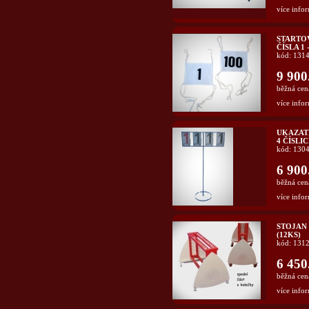
více infor
STARTOV
ČÍSLA 1 
kód: 131
9 900
běžná cen
více infor
UKAZATE
4 ČÍSLI
kód: 130
6 900
běžná cen
více infor
STOJAN
(12KS)
kód: 131
6 450
běžná cen
více infor