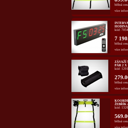
běžná cen
více infor
INTERV
HODINAM
kód: 705
7 190
běžná cen
více infor
ZÁVAŽÍ 
PÁR 2 X 
kód: 120
279.0
běžná cen
více infor
KOORDI
ŽEBŘÍK 
kód: 132
569.0
běžná cen
více infor