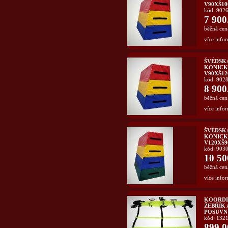
V90XŠ10
kód: 902
7 900
běžná cen
více infor
ŠVÉDSK
KÓNICKÁ
V90XŠ12
kód: 902
8 900
běžná cen
více infor
ŠVÉDSK
KÓNICKÁ
V120XŠ9
kód: 903
10 50
běžná cen
více infor
KOORDI
ŽEBŘÍK 
POSUVN
kód: 132
899.0