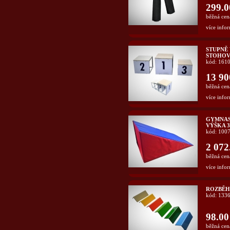
299.0
běžná cen
více infor
STUPNĚ 
STOHOV
kód: 161
13 90
běžná cen
více infor
GYMNAS
VÝŠKA 
kód: 100
2 072
běžná cen
více infor
ROZBĚH
kód: 133
98.00
běžná cen