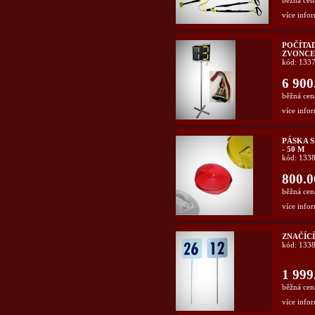
běžná cen
více infor
POČÍTAD
ZVONC
kód: 133
6 900
běžná cen
více infor
PÁSKA 
- 50 M
kód: 133
800.0
běžná cen
více infor
ZNAČÍCÍ
kód: 133
1 999
běžná cen
více infor