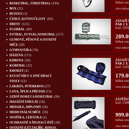
běžná cen
BASKETBAL, STREETBALL
(194)
BOX
(21)
více infor
BUZOLY
(3)
ČINKY, KOTOUČE,OSY
(83)
ZÁVAŽÍ 
DRESY
(121)
PÁR 2 X
kód: 120
FLORBAL
(69)
FOTBAL, FUTSAL,NOHEJBAL
(217)
289.0
GUMOVÉ, PĚNOVÉ A OSTATNÍ
běžná cen
MÍČE
(29)
více infor
GYMNASTIKA
(76)
HÁZENÁ
(115)
ZÁVAŽÍ 
KIMONA
(26)
PÁR 2 X 
KORFBAL
(22)
kód: 120
KROKET
(2)
179.0
KULEČNÍKY A JINÉ HRACÍ
běžná cen
STOLY
(12)
LAKROS, INTERKROS
(27)
více infor
LANA, ŠPLH A PŘETAH
(13)
LEDNÍ HOKEJ A HOKEJBAL
(26)
ZÁTĚŽO
MASÁŽNÍ EMULZE
(16)
kód: 150
MEDAILE, DIPLOMY
(26)
MEDICINÁLNÍ MÍČE
(35)
999.0
NOSÍTKA, LEHÁTKA
(2)
běžná cen
OCHRANNÉ A ŠPLHACÍ SÍTĚ
(28)
více infor
OSTATNÍ (LÉT.TALÍŘE, RINGO,