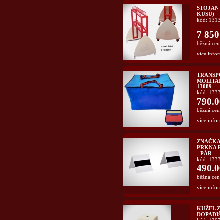
STOJAN 
KUSŮ)
kód: 131
7 850
běžná cen
více infor
TRANSPO
MOLITA
13089
kód: 133
790.0
běžná cen
více infor
ZNAČKA
PRKNA 
- PÁR
kód: 133
490.0
běžná cen
více infor
KUŽEL 
DOPADIŠ