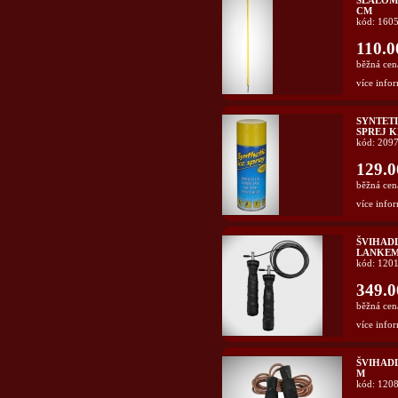
SLALOM
CM
kód: 160
110.0
běžná cen
více infor
SYNTET
SPREJ K
kód: 209
129.0
běžná cen
více infor
ŠVIHAD
LANKEM
kód: 120
349.0
běžná cen
více infor
ŠVIHADL
M
kód: 120