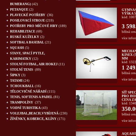
BUMERANG)
(42)
PETANQUE
(2)
GYMNAS
VÝŠKA 
PLAVECKÉ POTŘEBY
(36)
kód: 100
POSILOVACÍ STROJE
(219)
3 598
POTŘEBY PRO MÍČOVÉ HRY
(189)
REHABILITACE
(68)
běžná cen
RUSKÉ KUŽELKY
(2)
více infor
SOFTBAL A BASEBAL
(21)
SQUASH
(5)
MECHAN
STANY, SPACÍ PYTLE,
KINEX 
MM
KARIMATKY
(12)
kód: 132
STOLNÍ FOTBAL, AIR HOKEJ
(11)
1 249
STOLNÍ TENIS
(89)
běžná cen
ŠIPKY
(3)
více infor
TATAMI
(24)
TCHOUKBALL
(16)
TĚLOCVIČNÉ NÁŘADÍ
(111)
SÍŤ SPE
PRO HOD
TENIS, SOFTENIS A PADEL
(81)
CENA ZA
TRAMPOLÍNY
(37)
kód: 134
350.0
VODNÍ TURISTIKA
(43)
VOLEJBAL,BEACH,VYBÍJENÁ
(230)
běžná cen
ŽÍNĚNKY, KOBERCE, KLÍNY
(171)
více infor
AQUAHI