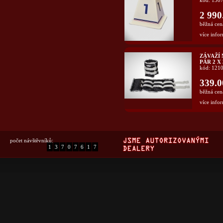
kód: 130
2 990
běžná cen
více infor
ZÁVAŽÍ 
PÁR 2 X
kód: 121
339.0
běžná cen
více infor
počet návštěvníků:
1
3
7
0
7
6
1
7