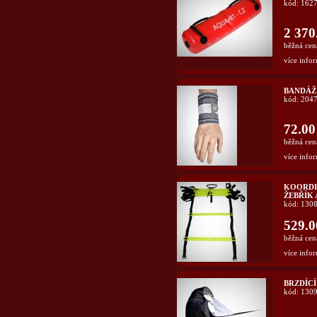
kód: 162
2 370
běžná cen
více infor
BANDÁŽ
kód: 204
72.00
běžná cen
více infor
KOORDI
ŽEBŘÍK 
kód: 130
529.0
běžná cen
více infor
BRZDÍCÍ
kód: 130