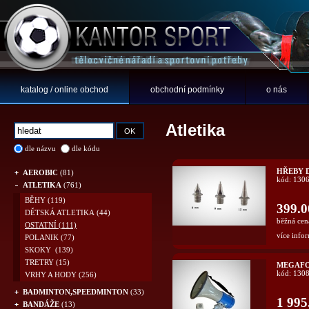
katalog / online obchod
obchodní podmínky
o nás
Atletika
dle názvu
dle kódu
HŘEBY 
AEROBIC
(81)
kód: 130
ATLETIKA
(761)
BĚHY
(119)
399.0
DĚTSKÁ ATLETIKA
(44)
běžná cen
OSTATNÍ
(111)
více infor
POLANIK
(77)
SKOKY
(139)
TRETRY
(15)
MEGAFO
kód: 130
VRHY A HODY
(256)
BADMINTON,SPEEDMINTON
(33)
1 995
BANDÁŽE
(13)