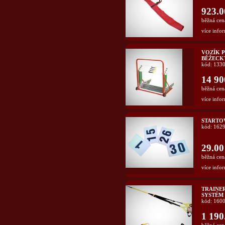
923.0
běžná cen
více infor
VOZÍK P
BĚŽECK
kód: 133
14 90
běžná cen
více infor
STARTO
kód: 162
29.00
běžná cen
více infor
TRAINE
SYSTÉM
kód: 160
1 190