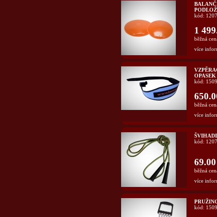
BALANČ
PODLOŽ
kód: 120
1 499
běžná cen
více infor
VZPĚRA
OPASEK
kód: 150
650.0
běžná cen
více infor
ŠVIHADL
kód: 120
69.00
běžná cen
více infor
PRUŽINO
kód: 150