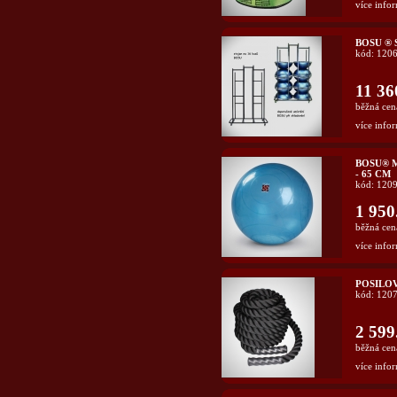
více infor
BOSU ®
kód: 120
11 36
běžná cen
více infor
BOSU® 
- 65 CM
kód: 120
1 950
běžná cen
více infor
POSILOV
kód: 120
2 599
běžná cen
více infor