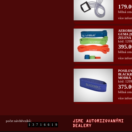
179.0
běžná cen
více infor
AEROBI
GUMA 208
ZELENÁ
kód: 120
395.0
běžná cen
více infor
POSILOV
BLACKR
MODRÁ
kód: 120
375.0
běžná cen
více infor
počet návštěvníků:
1
3
7
1
6
6
1
9