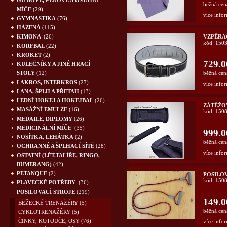
GUMOVÉ, PĚNOVÉ A OSTATNÍ
běžná cen
MÍČE
(29)
více infor
GYMNASTIKA
(76)
HÁZENÁ
(115)
KIMONA
(26)
VZPĚRA
kód: 150
KORFBAL
(22)
KROKET
(2)
729.0
KULEČNÍKY A JINÉ HRACÍ
STOLY
(12)
běžná cen
LAKROS, INTERKROS
(27)
více infor
LANA, ŠPLH A PŘETAH
(13)
LEDNÍ HOKEJ A HOKEJBAL
(26)
ZÁTĚŽO
MASÁŽNÍ EMULZE
(16)
kód: 150
MEDAILE, DIPLOMY
(26)
MEDICINÁLNÍ MÍČE
(35)
999.0
NOSÍTKA, LEHÁTKA
(2)
běžná cen
OCHRANNÉ A ŠPLHACÍ SÍTĚ
(28)
více infor
OSTATNÍ (LÉT.TALÍŘE, RINGO,
BUMERANG)
(42)
PETANQUE
(2)
POSILO
kód: 150
PLAVECKÉ POTŘEBY
(36)
POSILOVACÍ STROJE
(219)
149.0
BĚŽECKÉ TRENAŽÉRY
(5)
běžná cen
CYKLOTRENAŽÉRY
(5)
ČINKY, KOTOUČE, OSY
(76)
více infor