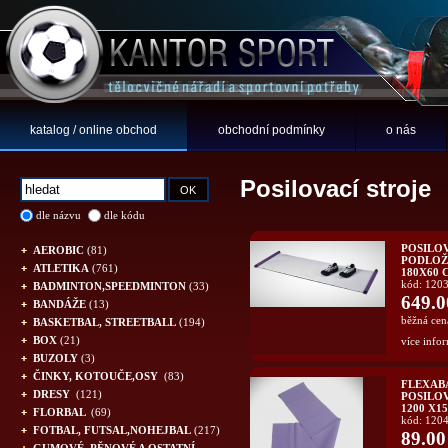
katalog / online obchod
obchodní podmínky
o nás
Posilovací stroje
dle názvu
dle kódu
POSILO
AEROBIC
(81)
PODLOŽ
ATLETIKA
(761)
180X60 
kód: 120
BADMINTON,SPEEDMINTON
(33)
649.0
BANDÁŽE
(13)
běžná cen
BASKETBAL, STREETBALL
(194)
BOX
(21)
více infor
BUZOLY
(3)
ČINKY, KOTOUČE,OSY
(83)
FLEXAB
DRESY
(121)
POSILOV
1200 X15
FLORBAL
(69)
kód: 120
FOTBAL, FUTSAL,NOHEJBAL
(217)
89.00