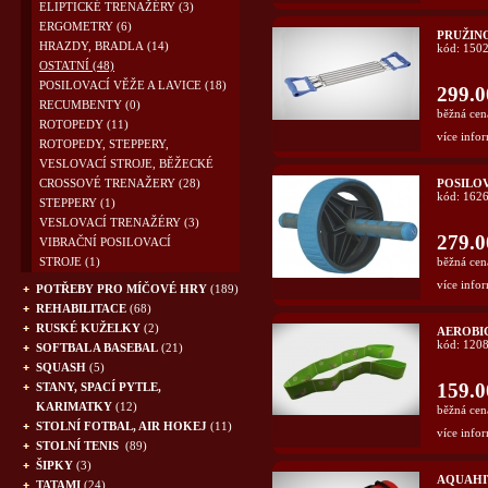
ELIPTICKÉ TRENAŽÉRY
(3)
ERGOMETRY
(6)
PRUŽIN
HRAZDY, BRADLA
(14)
kód: 150
OSTATNÍ
(48)
POSILOVACÍ VĚŽE A LAVICE
(18)
299.0
RECUMBENTY
(0)
běžná cen
ROTOPEDY
(11)
více infor
ROTOPEDY, STEPPERY,
VESLOVACÍ STROJE, BĚŽECKÉ
CROSSOVÉ TRENAŽERY
(28)
POSILO
kód: 162
STEPPERY
(1)
VESLOVACÍ TRENAŽÉRY
(3)
279.0
VIBRAČNÍ POSILOVACÍ
STROJE
(1)
běžná cen
více infor
POTŘEBY PRO MÍČOVÉ HRY
(189)
REHABILITACE
(68)
RUSKÉ KUŽELKY
(2)
AEROBI
kód: 120
SOFTBAL A BASEBAL
(21)
SQUASH
(5)
159.0
STANY, SPACÍ PYTLE,
KARIMATKY
(12)
běžná cen
STOLNÍ FOTBAL, AIR HOKEJ
(11)
více infor
STOLNÍ TENIS
(89)
ŠIPKY
(3)
AQUAHI
TATAMI
(24)