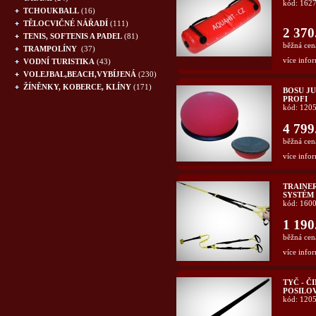
kód: 162
TCHOUKBALL
(16)
TĚLOCVIČNÉ NÁŘADÍ
(111)
2 370
TENIS, SOFTENIS A PADEL
(81)
běžná cen
TRAMPOLÍNY
(37)
více infor
VODNÍ TURISTIKA
(43)
VOLEJBAL,BEACH,VYBÍJENÁ
(230)
ŽÍNĚNKY, KOBERCE, KLÍNY
(171)
BOSU J
PROFI
kód: 120
4 799
běžná cen
více infor
TRAINE
SYSTÉM
kód: 160
1 190
běžná cen
více infor
TYČ - Č
POSILOV
kód: 120