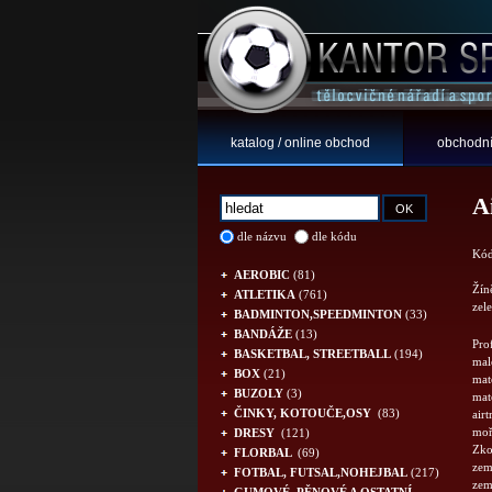
katalog / online obchod
obchodní
A
dle názvu
dle kódu
Kód
AEROBIC
(81)
Žín
ATLETIKA
(761)
zel
BADMINTON,SPEEDMINTON
(33)
BANDÁŽE
(13)
Prof
BASKETBAL, STREETBALL
(194)
mal
BOX
(21)
mate
BUZOLY
(3)
mat
ČINKY, KOTOUČE,OSY
(83)
air
moře
DRESY
(121)
Zkou
FLORBAL
(69)
zem
FOTBAL, FUTSAL,NOHEJBAL
(217)
zem