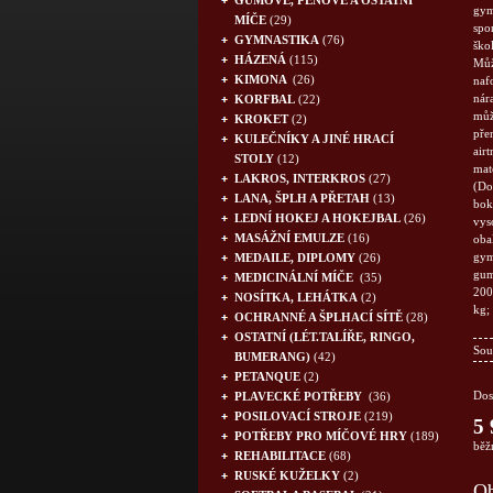
GUMOVÉ, PĚNOVÉ A OSTATNÍ
gymn
MÍČE
(29)
spor
GYMNASTIKA
(76)
ško
HÁZENÁ
(115)
Můž
KIMONA
(26)
naf
nár
KORFBAL
(22)
můž
KROKET
(2)
pře
KULEČNÍKY A JINÉ HRACÍ
air
STOLY
(12)
mat
LAKROS, INTERKROS
(27)
(Do
LANA, ŠPLH A PŘETAH
(13)
bok
LEDNÍ HOKEJ A HOKEJBAL
(26)
vys
MASÁŽNÍ EMULZE
(16)
obal
gym
MEDAILE, DIPLOMY
(26)
gum
MEDICINÁLNÍ MÍČE
(35)
200
NOSÍTKA, LEHÁTKA
(2)
kg;
OCHRANNÉ A ŠPLHACÍ SÍTĚ
(28)
OSTATNÍ (LÉT.TALÍŘE, RINGO,
Sou
BUMERANG)
(42)
PETANQUE
(2)
Dos
PLAVECKÉ POTŘEBY
(36)
POSILOVACÍ STROJE
(219)
5 
POTŘEBY PRO MÍČOVÉ HRY
(189)
běž
REHABILITACE
(68)
RUSKÉ KUŽELKY
(2)
Ob