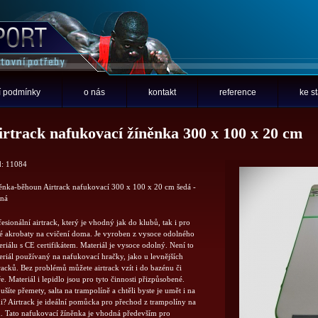
 podmínky
o nás
kontakt
reference
ke s
irtrack nafukovací žíněnka 300 x 100 x 20 cm
: 11084
ěnka-běhoun Airtrack nafukovací 300 x 100 x 20 cm šedá -
ená
esionální airtrack, který je vhodný jak do klubů, tak i pro
é akrobaty na cvičení doma. Je vyroben z vysoce odolného
riálu s CE certifikátem. Materiál je vysoce odolný. Není to
eriál používaný na nafukovací hračky, jako u levnějších
tracků. Bez problémů můžete airtrack vzít i do bazénu či
. Materiál i lepidlo jsou pro tyto činnosti přizpůsobené.
šíte přemety, salta na trampolíně a chtěli byste je umět i na
i? Airtrack je ideální pomůcka pro přechod z trampolíny na
. Tato nafukovací žíněnka je vhodná především pro