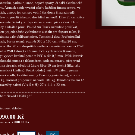
astiku, parkour, tanec, bojové sporty, či další akrobatické
ty. Airtrack najde využití také v každém fitness centru, ve
lách, a nebo jen tak pro volný čas doma či na zahradě.
ete ho použít také pro dovádění na vodě. Díky 20 cm výšce
ouknuté žíněnky snižuje riziko zranění při cvičení. Tlumí
azy a ideálně pruží. Pokud Air Track nebudete používat,
ete jej jednoduše vyfouknout a sbalit pro úsporu místa, či
nést na vaše oblíbené místo. Technická data: Profesionální
track; barva zelená; rozměr 300 x 100 cm; výška 20 cm;
eriá tělo: 20 cm dropstitch zesílená dvoustěnná tkanina DWF
uble Wall Fabric) s 0,9 mm PVC vyztuženou tkaninou,
y: vysoce kvalitní potah z PVC o síle 0,9 mm. Příslušenství:
okotlaká pumpa s tlakoměrem, sada na opravu, přepravní
 na airtrack; středová čára o šířce 10 cm (stejná šířka jako
nastická kladina). Potisk odolný vůči UV záření; pevná
ová madla; kvalitní ventily Bravo (vyměnitelné); nosnost
 kg; nosnost při použití na vodě 100 kg. Hmotnost balení 13
 rozměry balení (V x Š x H): 27 x 111 x 22 cm.
bor:
Návod 11084.pdf
tupnost: skladem
990.00 Kč
ná cena:
7 000.00 Kč
jednat
ks