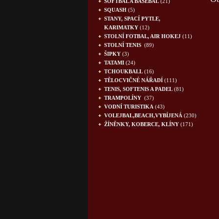
SOFTBAL A BASEBAL
(21)
SQUASH
(5)
STANY, SPACÍ PYTLE,
KARIMATKY
(12)
STOLNÍ FOTBAL, AIR HOKEJ
(11)
STOLNÍ TENIS
(89)
ŠIPKY
(3)
TATAMI
(24)
TCHOUKBALL
(16)
TĚLOCVIČNÉ NÁŘADÍ
(111)
TENIS, SOFTENIS A PADEL
(81)
TRAMPOLÍNY
(37)
VODNÍ TURISTIKA
(43)
VOLEJBAL,BEACH,VYBÍJENÁ
(230)
ŽÍNĚNKY, KOBERCE, KLÍNY
(171)