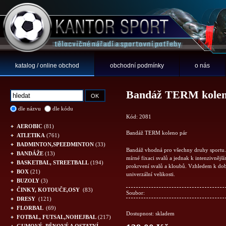
katalog / online obchod
obchodní podmínky
o nás
Bandáž TERM kolen
dle názvu
dle kódu
Kód: 2081
AEROBIC
(81)
Bandáž TERM koleno pár
ATLETIKA
(761)
BADMINTON,SPEEDMINTON
(33)
Bandáž vhodná pro všechny druhy sportu.
BANDÁŽE
(13)
mírné fixaci svalů a jednak k intenzivnějš
BASKETBAL, STREETBALL
(194)
prokrvení svalů a kloubů. Vzhledem k dobr
BOX
(21)
univerzální velikosti.
BUZOLY
(3)
ČINKY, KOTOUČE,OSY
(83)
Soubor:
DRESY
(121)
FLORBAL
(69)
Dostupnost: skladem
FOTBAL, FUTSAL,NOHEJBAL
(217)