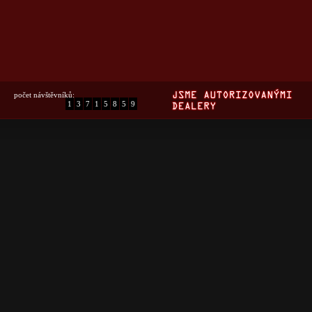
počet návštěvníků:
1
3
7
1
5
8
5
9