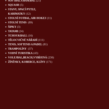
SOFTBAL A BASEBAL
(21)
SQUASH
(5)
STANY, SPACÍ PYTLE,
KARIMATKY
(12)
STOLNÍ FOTBAL, AIR HOKEJ
(11)
STOLNÍ TENIS
(89)
ŠIPKY
(3)
TATAMI
(24)
TCHOUKBALL
(16)
TĚLOCVIČNÉ NÁŘADÍ
(111)
TENIS, SOFTENIS A PADEL
(81)
TRAMPOLÍNY
(37)
VODNÍ TURISTIKA
(43)
VOLEJBAL,BEACH,VYBÍJENÁ
(230)
ŽÍNĚNKY, KOBERCE, KLÍNY
(171)