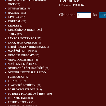
139.00 Kč
GUMOVÉ, PĚNOVÉ A OSTATNÍ
MÍČE
(29)
běžná cena:
499.00 Kč
GYMNASTIKA
(76)
HÁZENÁ
(115)
Objednat
ks
KIMONA
(26)
KORFBAL
(22)
KROKET
(2)
KULEČNÍKY A JINÉ HRACÍ
STOLY
(12)
LAKROS, INTERKROS
(27)
LANA, ŠPLH A PŘETAH
(13)
LEDNÍ HOKEJ A HOKEJBAL
(26)
MASÁŽNÍ EMULZE
(16)
MEDAILE, DIPLOMY
(26)
MEDICINÁLNÍ MÍČE
(35)
NOSÍTKA, LEHÁTKA
(2)
OCHRANNÉ A ŠPLHACÍ SÍTĚ
(28)
OSTATNÍ (LÉT.TALÍŘE, RINGO,
BUMERANG)
(42)
PETANQUE
(2)
PLAVECKÉ POTŘEBY
(36)
POSILOVACÍ STROJE
(219)
POTŘEBY PRO MÍČOVÉ HRY
(189)
REHABILITACE
(68)
RUSKÉ KUŽELKY
(2)