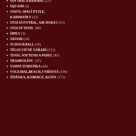
SOFTBAL A BASEBAL
(21)
SQUASH
(5)
STANY, SPACÍ PYTLE,
KARIMATKY
(12)
STOLNÍ FOTBAL, AIR HOKEJ
(11)
STOLNÍ TENIS
(89)
ŠIPKY
(3)
TATAMI
(24)
TCHOUKBALL
(16)
TĚLOCVIČNÉ NÁŘADÍ
(111)
TENIS, SOFTENIS A PADEL
(81)
TRAMPOLÍNY
(37)
VODNÍ TURISTIKA
(43)
VOLEJBAL,BEACH,VYBÍJENÁ
(230)
ŽÍNĚNKY, KOBERCE, KLÍNY
(171)