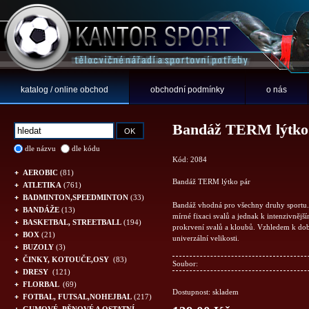
katalog / online obchod
obchodní podmínky
o nás
Bandáž TERM lýtko
dle názvu
dle kódu
Kód: 2084
AEROBIC
(81)
Bandáž TERM lýtko pár
ATLETIKA
(761)
BADMINTON,SPEEDMINTON
(33)
Bandáž vhodná pro všechny druhy sportu.
BANDÁŽE
(13)
mírné fixaci svalů a jednak k intenzivnějš
BASKETBAL, STREETBALL
(194)
prokrvení svalů a kloubů. Vzhledem k dobr
BOX
(21)
univerzální velikosti.
BUZOLY
(3)
ČINKY, KOTOUČE,OSY
(83)
Soubor:
DRESY
(121)
FLORBAL
(69)
Dostupnost: skladem
FOTBAL, FUTSAL,NOHEJBAL
(217)