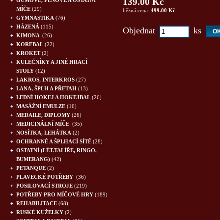
139.00 Kč
GUMOVÉ, PĚNOVÉ A OSTATNÍ
MÍČE
(29)
běžná cena:
499.00 Kč
GYMNASTIKA
(76)
HÁZENÁ
(115)
Objednat
ks
KIMONA
(26)
KORFBAL
(22)
KROKET
(2)
KULEČNÍKY A JINÉ HRACÍ
STOLY
(12)
LAKROS, INTERKROS
(27)
LANA, ŠPLH A PŘETAH
(13)
LEDNÍ HOKEJ A HOKEJBAL
(26)
MASÁŽNÍ EMULZE
(16)
MEDAILE, DIPLOMY
(26)
MEDICINÁLNÍ MÍČE
(35)
NOSÍTKA, LEHÁTKA
(2)
OCHRANNÉ A ŠPLHACÍ SÍTĚ
(28)
OSTATNÍ (LÉT.TALÍŘE, RINGO,
BUMERANG)
(42)
PETANQUE
(2)
PLAVECKÉ POTŘEBY
(36)
POSILOVACÍ STROJE
(219)
POTŘEBY PRO MÍČOVÉ HRY
(189)
REHABILITACE
(68)
RUSKÉ KUŽELKY
(2)