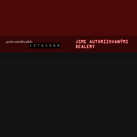
počet návštěvníků:
1
3
7
0
5
9
6
9