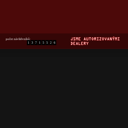
počet návštěvníků:
1
3
7
1
5
5
2
6