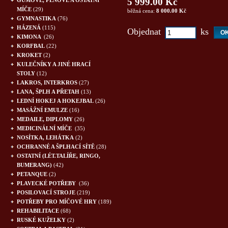
5 999.00 Kč
GUMOVÉ, PĚNOVÉ A OSTATNÍ
MÍČE
(29)
běžná cena:
8 000.00 Kč
GYMNASTIKA
(76)
HÁZENÁ
(115)
Objednat
ks
KIMONA
(26)
KORFBAL
(22)
KROKET
(2)
KULEČNÍKY A JINÉ HRACÍ
STOLY
(12)
LAKROS, INTERKROS
(27)
LANA, ŠPLH A PŘETAH
(13)
LEDNÍ HOKEJ A HOKEJBAL
(26)
MASÁŽNÍ EMULZE
(16)
MEDAILE, DIPLOMY
(26)
MEDICINÁLNÍ MÍČE
(35)
NOSÍTKA, LEHÁTKA
(2)
OCHRANNÉ A ŠPLHACÍ SÍTĚ
(28)
OSTATNÍ (LÉT.TALÍŘE, RINGO,
BUMERANG)
(42)
PETANQUE
(2)
PLAVECKÉ POTŘEBY
(36)
POSILOVACÍ STROJE
(219)
POTŘEBY PRO MÍČOVÉ HRY
(189)
REHABILITACE
(68)
RUSKÉ KUŽELKY
(2)