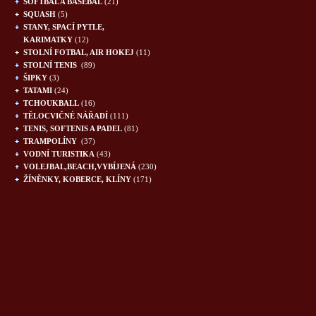
SOFTBAL A BASEBAL
(21)
SQUASH
(5)
STANY, SPACÍ PYTLE,
KARIMATKY
(12)
STOLNÍ FOTBAL, AIR HOKEJ
(11)
STOLNÍ TENIS
(89)
ŠIPKY
(3)
TATAMI
(24)
TCHOUKBALL
(16)
TĚLOCVIČNÉ NÁŘADÍ
(111)
TENIS, SOFTENIS A PADEL
(81)
TRAMPOLÍNY
(37)
VODNÍ TURISTIKA
(43)
VOLEJBAL,BEACH,VYBÍJENÁ
(230)
ŽÍNĚNKY, KOBERCE, KLÍNY
(171)