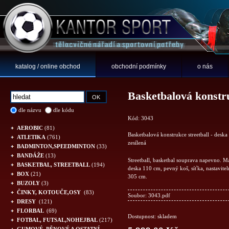
katalog / online obchod
obchodní podmínky
o nás
Basketbalová konstruk
dle názvu
dle kódu
Kód: 3043
AEROBIC
(81)
Basketbalová konstrukce streetball - deska
ATLETIKA
(761)
zesílená
BADMINTON,SPEEDMINTON
(33)
BANDÁŽE
(13)
Streetball, basketbal souprava napevno. Ma
BASKETBAL, STREETBALL
(194)
deska 110 cm, pevný koš, síťka, nastavite
BOX
(21)
305 cm.
BUZOLY
(3)
ČINKY, KOTOUČE,OSY
(83)
Soubor:
3043.pdf
DRESY
(121)
FLORBAL
(69)
Dostupnost: skladem
FOTBAL, FUTSAL,NOHEJBAL
(217)