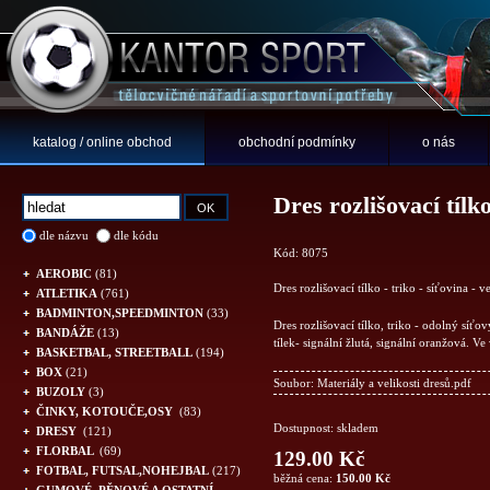
katalog / online obchod
obchodní podmínky
o nás
Dres rozlišovací tílko
dle názvu
dle kódu
Kód: 8075
AEROBIC
(81)
Dres rozlišovací tílko - triko - síťovina - 
ATLETIKA
(761)
BADMINTON,SPEEDMINTON
(33)
Dres rozlišovací tílko, triko - odolný síťo
BANDÁŽE
(13)
tílek- signální žlutá, signální oranžová. V
BASKETBAL, STREETBALL
(194)
BOX
(21)
Soubor:
Materiály a velikosti dresů.pdf
BUZOLY
(3)
ČINKY, KOTOUČE,OSY
(83)
Dostupnost: skladem
DRESY
(121)
FLORBAL
(69)
129.00 Kč
FOTBAL, FUTSAL,NOHEJBAL
(217)
běžná cena:
150.00 Kč