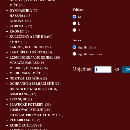
GUMOVÉ, PĚNOVÉ A OSTATNÍ
MÍČE
(29)
Velikost
GYMNASTIKA
(76)
HÁZENÁ
(115)
M
KIMONA
(26)
L
KORFBAL
(22)
XL
KROKET
(2)
KULEČNÍKY A JINÉ HRACÍ
Barva
STOLY
(12)
LAKROS, INTERKROS
(27)
signální žlutá
LANA, ŠPLH A PŘETAH
(13)
signální oranžová
LEDNÍ HOKEJ A HOKEJBAL
(26)
MASÁŽNÍ EMULZE
(16)
Objednat
ks
MEDAILE, DIPLOMY
(26)
MEDICINÁLNÍ MÍČE
(35)
NOSÍTKA, LEHÁTKA
(2)
OCHRANNÉ A ŠPLHACÍ SÍTĚ
(28)
OSTATNÍ (LÉT.TALÍŘE, RINGO,
BUMERANG)
(42)
PETANQUE
(2)
PLAVECKÉ POTŘEBY
(36)
POSILOVACÍ STROJE
(219)
POTŘEBY PRO MÍČOVÉ HRY
(189)
REHABILITACE
(68)
RUSKÉ KUŽELKY
(2)