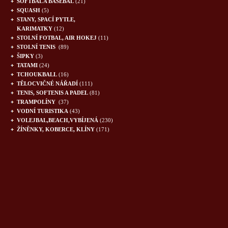
SOFTBAL A BASEBAL
(21)
SQUASH
(5)
STANY, SPACÍ PYTLE,
KARIMATKY
(12)
STOLNÍ FOTBAL, AIR HOKEJ
(11)
STOLNÍ TENIS
(89)
ŠIPKY
(3)
TATAMI
(24)
TCHOUKBALL
(16)
TĚLOCVIČNÉ NÁŘADÍ
(111)
TENIS, SOFTENIS A PADEL
(81)
TRAMPOLÍNY
(37)
VODNÍ TURISTIKA
(43)
VOLEJBAL,BEACH,VYBÍJENÁ
(230)
ŽÍNĚNKY, KOBERCE, KLÍNY
(171)