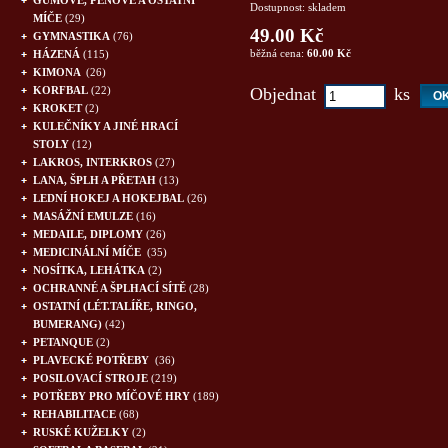
GUMOVÉ, PĚNOVÉ A OSTATNÍ
Dostupnost: skladem
MÍČE
(29)
49.00 Kč
GYMNASTIKA
(76)
běžná cena:
60.00 Kč
HÁZENÁ
(115)
KIMONA
(26)
KORFBAL
(22)
Objednat
ks
KROKET
(2)
KULEČNÍKY A JINÉ HRACÍ
STOLY
(12)
LAKROS, INTERKROS
(27)
LANA, ŠPLH A PŘETAH
(13)
LEDNÍ HOKEJ A HOKEJBAL
(26)
MASÁŽNÍ EMULZE
(16)
MEDAILE, DIPLOMY
(26)
MEDICINÁLNÍ MÍČE
(35)
NOSÍTKA, LEHÁTKA
(2)
OCHRANNÉ A ŠPLHACÍ SÍTĚ
(28)
OSTATNÍ (LÉT.TALÍŘE, RINGO,
BUMERANG)
(42)
PETANQUE
(2)
PLAVECKÉ POTŘEBY
(36)
POSILOVACÍ STROJE
(219)
POTŘEBY PRO MÍČOVÉ HRY
(189)
REHABILITACE
(68)
RUSKÉ KUŽELKY
(2)