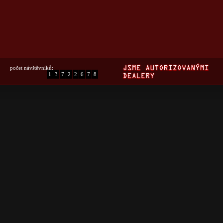
počet návštěvníků:
1
3
7
2
2
6
7
8