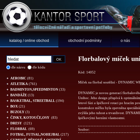
katalog / online obchod
obchodní podmínky
o nás
Florbalový míček
dle názvu
dle kódu
Kód: 14052
AEROBIC
(81)
Míček na florbal soutěžní - DYNAMIC 
ATLETIKA
(761)
BADMINTON,SPEEDMINTON
(33)
DYNAMIC je novou generací florbalovéh
BANDÁŽE
(13)
Unihoc. Jeho design přispívá k optimální
BASKETBAL, STREETBALL
(194)
letové fázi a špičkové rotaci po hracím po
BOX
(21)
konstrukce míčku byla zpevněna speciální
BUZOLY
(3)
zvýšila jeho tuhost a trvanlivost. DYNAM
ČINKY, KOTOUČE,OSY
(83)
špičkovými herními vlastnostmi.
DRESY
(121)
FLORBAL
(69)
Soubor:
FOTBAL, FUTSAL,NOHEJBAL
(217)