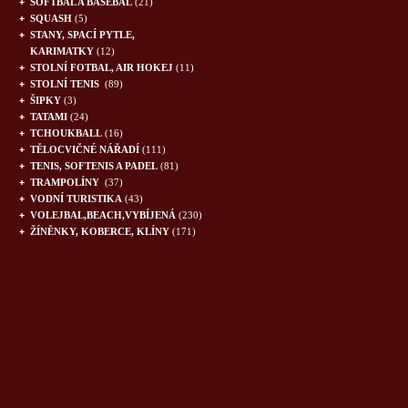
SOFTBAL A BASEBAL
(21)
SQUASH
(5)
STANY, SPACÍ PYTLE,
KARIMATKY
(12)
STOLNÍ FOTBAL, AIR HOKEJ
(11)
STOLNÍ TENIS
(89)
ŠIPKY
(3)
TATAMI
(24)
TCHOUKBALL
(16)
TĚLOCVIČNÉ NÁŘADÍ
(111)
TENIS, SOFTENIS A PADEL
(81)
TRAMPOLÍNY
(37)
VODNÍ TURISTIKA
(43)
VOLEJBAL,BEACH,VYBÍJENÁ
(230)
ŽÍNĚNKY, KOBERCE, KLÍNY
(171)