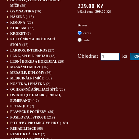
GUMOVÉ, PĚNOVÉ A OSTATNÍ
229.00 Kč
MÍČE
(29)
GYMNASTIKA
(76)
běžná cena:
300.00 Kč
HÁZENÁ
(115)
KIMONA
(26)
Barva
KORFBAL
(22)
černá
KROKET
(2)
KULEČNÍKY A JINÉ HRACÍ
šedá
STOLY
(12)
LAKROS, INTERKROS
(27)
Objednat
ks
LANA, ŠPLH A PŘETAH
(13)
LEDNÍ HOKEJ A HOKEJBAL
(26)
MASÁŽNÍ EMULZE
(16)
MEDAILE, DIPLOMY
(26)
MEDICINÁLNÍ MÍČE
(35)
NOSÍTKA, LEHÁTKA
(2)
OCHRANNÉ A ŠPLHACÍ SÍTĚ
(28)
OSTATNÍ (LÉT.TALÍŘE, RINGO,
BUMERANG)
(42)
PETANQUE
(2)
PLAVECKÉ POTŘEBY
(36)
POSILOVACÍ STROJE
(219)
POTŘEBY PRO MÍČOVÉ HRY
(189)
REHABILITACE
(68)
RUSKÉ KUŽELKY
(2)