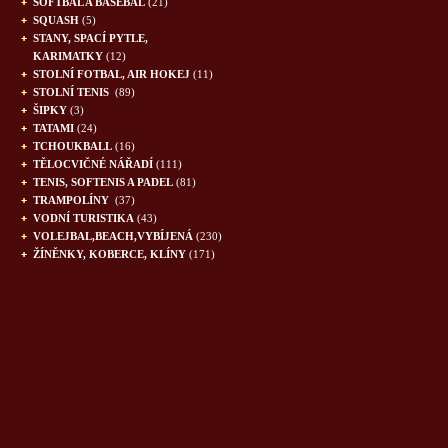
SOFTBAL A BASEBAL
(21)
SQUASH
(5)
STANY, SPACÍ PYTLE,
KARIMATKY
(12)
STOLNÍ FOTBAL, AIR HOKEJ
(11)
STOLNÍ TENIS
(89)
ŠIPKY
(3)
TATAMI
(24)
TCHOUKBALL
(16)
TĚLOCVIČNÉ NÁŘADÍ
(111)
TENIS, SOFTENIS A PADEL
(81)
TRAMPOLÍNY
(37)
VODNÍ TURISTIKA
(43)
VOLEJBAL,BEACH,VYBÍJENÁ
(230)
ŽÍNĚNKY, KOBERCE, KLÍNY
(171)