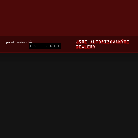
počet návštěvníků:
1
3
7
1
2
6
0
0