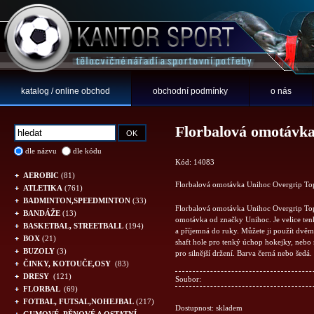
katalog / online obchod
obchodní podmínky
o nás
Florbalová omotávk
dle názvu
dle kódu
Kód: 14083
AEROBIC
(81)
Florbalová omotávka Unihoc Overgrip Top
ATLETIKA
(761)
BADMINTON,SPEEDMINTON
(33)
Florbalová omotávka Unihoc Overgrip Top 
BANDÁŽE
(13)
omotávka od značky Unihoc. Je velice ten
BASKETBAL, STREETBALL
(194)
a příjemná do ruky. Můžete ji použít dvě
BOX
(21)
shaft hole pro tenký úchop hokejky, neb
BUZOLY
(3)
pro silnější držení. Barva černá nebo šedá.
ČINKY, KOTOUČE,OSY
(83)
DRESY
(121)
Soubor:
FLORBAL
(69)
FOTBAL, FUTSAL,NOHEJBAL
(217)
Dostupnost: skladem