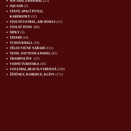
SOFTBAL A BASEBAL
(21)
SQUASH
(5)
STANY, SPACÍ PYTLE,
KARIMATKY
(12)
STOLNÍ FOTBAL, AIR HOKEJ
(11)
STOLNÍ TENIS
(89)
ŠIPKY
(3)
TATAMI
(24)
TCHOUKBALL
(16)
TĚLOCVIČNÉ NÁŘADÍ
(111)
TENIS, SOFTENIS A PADEL
(81)
TRAMPOLÍNY
(37)
VODNÍ TURISTIKA
(43)
VOLEJBAL,BEACH,VYBÍJENÁ
(230)
ŽÍNĚNKY, KOBERCE, KLÍNY
(171)