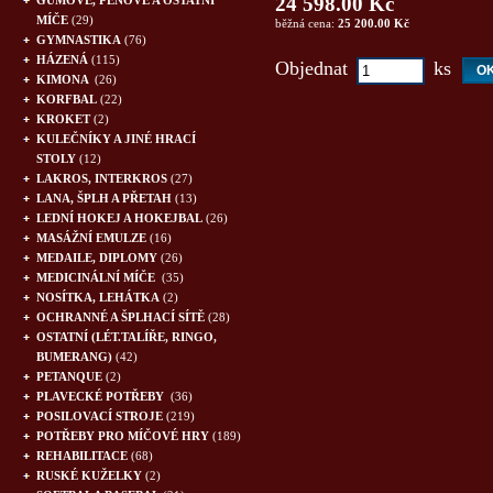
24 598.00 Kč
GUMOVÉ, PĚNOVÉ A OSTATNÍ
MÍČE
(29)
běžná cena:
25 200.00 Kč
GYMNASTIKA
(76)
HÁZENÁ
(115)
Objednat
ks
KIMONA
(26)
KORFBAL
(22)
KROKET
(2)
KULEČNÍKY A JINÉ HRACÍ
STOLY
(12)
LAKROS, INTERKROS
(27)
LANA, ŠPLH A PŘETAH
(13)
LEDNÍ HOKEJ A HOKEJBAL
(26)
MASÁŽNÍ EMULZE
(16)
MEDAILE, DIPLOMY
(26)
MEDICINÁLNÍ MÍČE
(35)
NOSÍTKA, LEHÁTKA
(2)
OCHRANNÉ A ŠPLHACÍ SÍTĚ
(28)
OSTATNÍ (LÉT.TALÍŘE, RINGO,
BUMERANG)
(42)
PETANQUE
(2)
PLAVECKÉ POTŘEBY
(36)
POSILOVACÍ STROJE
(219)
POTŘEBY PRO MÍČOVÉ HRY
(189)
REHABILITACE
(68)
RUSKÉ KUŽELKY
(2)