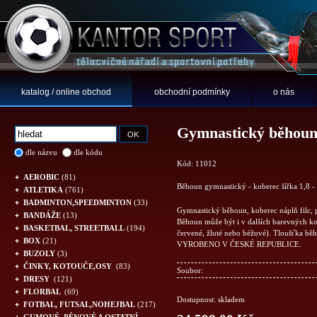
katalog / online obchod
obchodní podmínky
o nás
Gymnastický běhoun 
dle názvu
dle kódu
Kód: 11012
AEROBIC
(81)
Běhoun gymnastický - koberec šířka 1,8 -
ATLETIKA
(761)
BADMINTON,SPEEDMINTON
(33)
Gymnastický běhoun, koberec náplň filc, p
BANDÁŽE
(13)
Běhoun může být i v dalších barevných k
BASKETBAL, STREETBALL
(194)
červené, žluté nebo béžové). Tloušťka běh
BOX
(21)
VYROBENO V ČESKÉ REPUBLICE.
BUZOLY
(3)
ČINKY, KOTOUČE,OSY
(83)
Soubor:
DRESY
(121)
FLORBAL
(69)
Dostupnost: skladem
FOTBAL, FUTSAL,NOHEJBAL
(217)