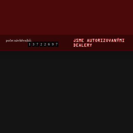
počet návštěvníků:
1
3
7
2
2
6
9
7