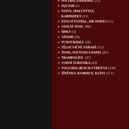
SOFTBAL A BASEBAL
(21)
SQUASH
(5)
STANY, SPACÍ PYTLE,
KARIMATKY
(12)
STOLNÍ FOTBAL, AIR HOKEJ
(11)
STOLNÍ TENIS
(89)
ŠIPKY
(3)
TATAMI
(24)
TCHOUKBALL
(16)
TĚLOCVIČNÉ NÁŘADÍ
(111)
TENIS, SOFTENIS A PADEL
(81)
TRAMPOLÍNY
(37)
VODNÍ TURISTIKA
(43)
VOLEJBAL,BEACH,VYBÍJENÁ
(230)
ŽÍNĚNKY, KOBERCE, KLÍNY
(171)