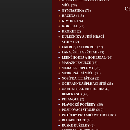
GUMOVÉ, PĚNOVÉ A OSTATNÍ
MÍČE
(29)
Ob
GYMNASTIKA
(76)
HÁZENÁ
(115)
KIMONA
(26)
KORFBAL
(22)
KROKET
(2)
KULEČNÍKY A JINÉ HRACÍ
STOLY
(12)
LAKROS, INTERKROS
(27)
LANA, ŠPLH A PŘETAH
(13)
LEDNÍ HOKEJ A HOKEJBAL
(26)
MASÁŽNÍ EMULZE
(16)
MEDAILE, DIPLOMY
(26)
MEDICINÁLNÍ MÍČE
(35)
NOSÍTKA, LEHÁTKA
(2)
OCHRANNÉ A ŠPLHACÍ SÍTĚ
(28)
OSTATNÍ (LÉT.TALÍŘE, RINGO,
BUMERANG)
(42)
PETANQUE
(2)
PLAVECKÉ POTŘEBY
(36)
POSILOVACÍ STROJE
(219)
POTŘEBY PRO MÍČOVÉ HRY
(189)
REHABILITACE
(68)
RUSKÉ KUŽELKY
(2)