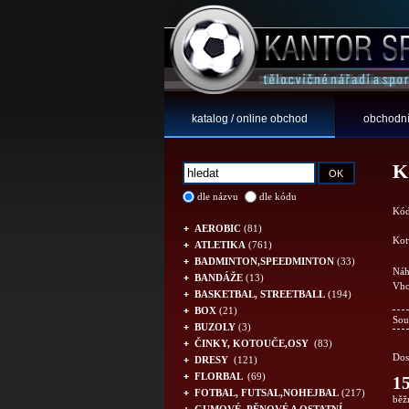
katalog / online obchod
obchodní
K
dle názvu
dle kódu
Kód
AEROBIC
(81)
Kot
ATLETIKA
(761)
BADMINTON,SPEEDMINTON
(33)
Náh
BANDÁŽE
(13)
Vho
BASKETBAL, STREETBALL
(194)
BOX
(21)
Sou
BUZOLY
(3)
ČINKY, KOTOUČE,OSY
(83)
Dos
DRESY
(121)
FLORBAL
(69)
15
FOTBAL, FUTSAL,NOHEJBAL
(217)
běž