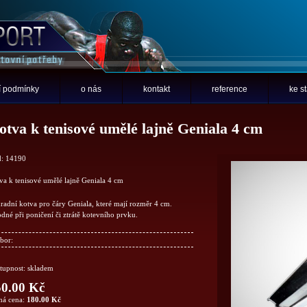
 podmínky
o nás
kontakt
reference
ke s
otva k tenisové umělé lajně Geniala 4 cm
: 14190
va k tenisové umělé lajně Geniala 4 cm
radní kotva pro čáry Geniala, které mají rozměr 4 cm.
dné při poničení či ztrátě kotevního prvku.
bor:
tupnost: skladem
0.00 Kč
ná cena:
180.00 Kč