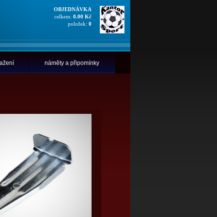
OBJEDNÁVKA
celkem:
0.00 Kč
položek:
0
tažení
náměty a připomínky