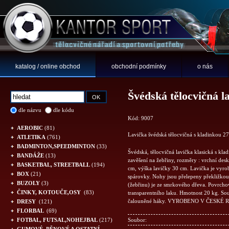
katalog / online obchod
obchodní podmínky
o nás
Švédská tělocvičná l
dle názvu
dle kódu
Kód: 9007
AEROBIC
(81)
Lavička švédská tělocvičná s kladinkou 2
ATLETIKA
(761)
BADMINTON,SPEEDMINTON
(33)
Švédská, tělocvičná lavička klasická s kla
BANDÁŽE
(13)
zavěšení na žebřiny, rozměry : vrchní desk
BASKETBAL, STREETBALL
(194)
cm, výška lavičky 30 cm. Lavička je vyr
BOX
(21)
spárovky. Nohy jsou přelepeny překližkou, 
BUZOLY
(3)
(žebřinu) je ze smrkového dřeva. Povrcho
ČINKY, KOTOUČE,OSY
(83)
transparentního laku. Hmotnost 20 kg. Sou
čalouněné háky. VYROBENO V ČESKÉ 
DRESY
(121)
FLORBAL
(69)
FOTBAL, FUTSAL,NOHEJBAL
(217)
Soubor: