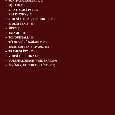
SOFTBAL A BASEBAL
(21)
SQUASH
(5)
STANY, SPACÍ PYTLE,
KARIMATKY
(12)
STOLNÍ FOTBAL, AIR HOKEJ
(11)
STOLNÍ TENIS
(89)
ŠIPKY
(3)
TATAMI
(24)
TCHOUKBALL
(16)
TĚLOCVIČNÉ NÁŘADÍ
(111)
TENIS, SOFTENIS A PADEL
(81)
TRAMPOLÍNY
(37)
VODNÍ TURISTIKA
(43)
VOLEJBAL,BEACH,VYBÍJENÁ
(230)
ŽÍNĚNKY, KOBERCE, KLÍNY
(171)