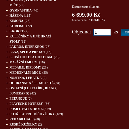
GUMOVÉ, PĚNOVÉ A OSTATNÍ
MÍČE
(29)
Dostupnost: skladem
GYMNASTIKA
(76)
6 699.00 Kč
HÁZENÁ
(115)
běžná cena:
7 000.00 Kč
KIMONA
(26)
KORFBAL
(22)
Objednat
ks
KROKET
(2)
KULEČNÍKY A JINÉ HRACÍ
STOLY
(12)
LAKROS, INTERKROS
(27)
LANA, ŠPLH A PŘETAH
(13)
LEDNÍ HOKEJ A HOKEJBAL
(26)
MASÁŽNÍ EMULZE
(16)
MEDAILE, DIPLOMY
(26)
MEDICINÁLNÍ MÍČE
(35)
NOSÍTKA, LEHÁTKA
(2)
OCHRANNÉ A ŠPLHACÍ SÍTĚ
(28)
OSTATNÍ (LÉT.TALÍŘE, RINGO,
BUMERANG)
(42)
PETANQUE
(2)
PLAVECKÉ POTŘEBY
(36)
POSILOVACÍ STROJE
(219)
POTŘEBY PRO MÍČOVÉ HRY
(189)
REHABILITACE
(68)
RUSKÉ KUŽELKY
(2)