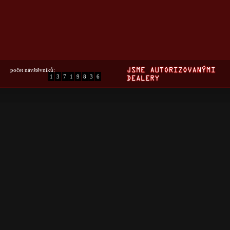
počet návštěvníků:
1
3
7
1
9
8
3
6