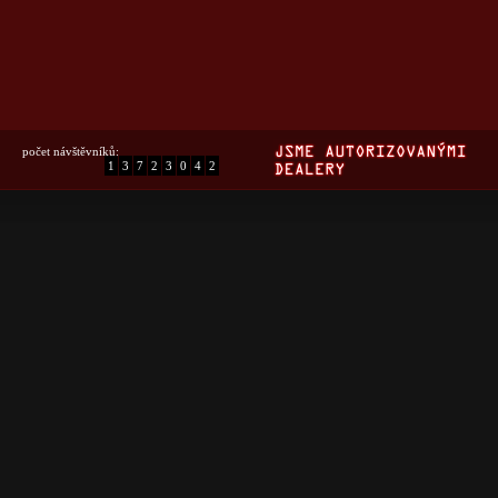
počet návštěvníků:
1
3
7
2
3
0
4
2