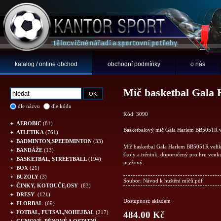
katalog / online obchod
obchodní podmínky
o nás
Míč basketbal Gala
dle názvu
dle kódu
Kód: 3090
AEROBIC
(81)
Basketbalový míč Gala Harlem BB5051R v
ATLETIKA
(761)
BADMINTON,SPEEDMINTON
(33)
Míč basketbal Gala Harlem BB5051R veliko
BANDÁŽE
(13)
školy a trénink, doporučený pro hru venk
BASKETBAL, STREETBALL
(194)
pryžový.
BOX
(21)
BUZOLY
(3)
Soubor:
Návod k huštění míčů.pdf
ČINKY, KOTOUČE,OSY
(83)
DRESY
(121)
Dostupnost: skladem
FLORBAL
(69)
FOTBAL, FUTSAL,NOHEJBAL
(217)
484.00 Kč