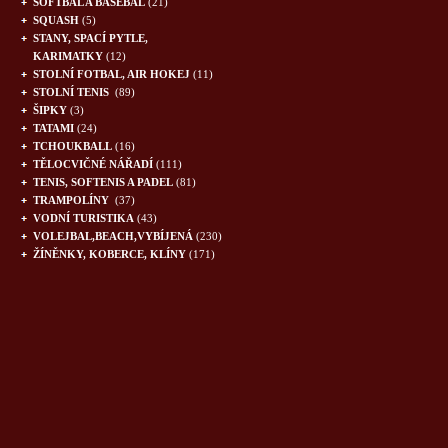
SOFTBAL A BASEBAL
(21)
SQUASH
(5)
STANY, SPACÍ PYTLE,
KARIMATKY
(12)
STOLNÍ FOTBAL, AIR HOKEJ
(11)
STOLNÍ TENIS
(89)
ŠIPKY
(3)
TATAMI
(24)
TCHOUKBALL
(16)
TĚLOCVIČNÉ NÁŘADÍ
(111)
TENIS, SOFTENIS A PADEL
(81)
TRAMPOLÍNY
(37)
VODNÍ TURISTIKA
(43)
VOLEJBAL,BEACH,VYBÍJENÁ
(230)
ŽÍNĚNKY, KOBERCE, KLÍNY
(171)