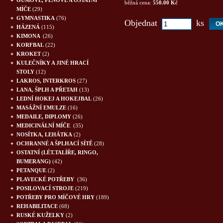
GUMOVÉ, PĚNOVÉ A OSTATNÍ
běžná cena:
550.00 Kč
MÍČE
(29)
GYMNASTIKA
(76)
Objednat
ks
HÁZENÁ
(115)
KIMONA
(26)
KORFBAL
(22)
KROKET
(2)
KULEČNÍKY A JINÉ HRACÍ
STOLY
(12)
LAKROS, INTERKROS
(27)
LANA, ŠPLH A PŘETAH
(13)
LEDNÍ HOKEJ A HOKEJBAL
(26)
MASÁŽNÍ EMULZE
(16)
MEDAILE, DIPLOMY
(26)
MEDICINÁLNÍ MÍČE
(35)
NOSÍTKA, LEHÁTKA
(2)
OCHRANNÉ A ŠPLHACÍ SÍTĚ
(28)
OSTATNÍ (LÉT.TALÍŘE, RINGO,
BUMERANG)
(42)
PETANQUE
(2)
PLAVECKÉ POTŘEBY
(36)
POSILOVACÍ STROJE
(219)
POTŘEBY PRO MÍČOVÉ HRY
(189)
REHABILITACE
(68)
RUSKÉ KUŽELKY
(2)