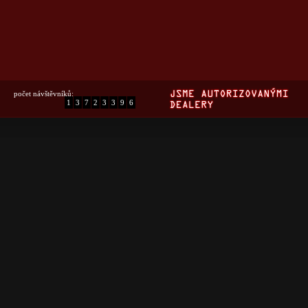
počet návštěvníků:
1
3
7
2
3
3
9
6