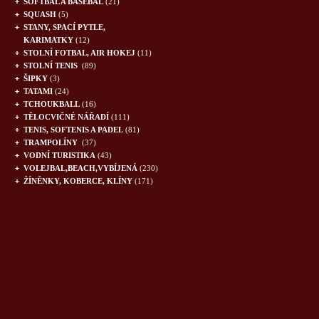
SOFTBAL A BASEBAL
(21)
SQUASH
(5)
STANY, SPACÍ PYTLE,
KARIMATKY
(12)
STOLNÍ FOTBAL, AIR HOKEJ
(11)
STOLNÍ TENIS
(89)
ŠIPKY
(3)
TATAMI
(24)
TCHOUKBALL
(16)
TĚLOCVIČNÉ NÁŘADÍ
(111)
TENIS, SOFTENIS A PADEL
(81)
TRAMPOLÍNY
(37)
VODNÍ TURISTIKA
(43)
VOLEJBAL,BEACH,VYBÍJENÁ
(230)
ŽÍNĚNKY, KOBERCE, KLÍNY
(171)