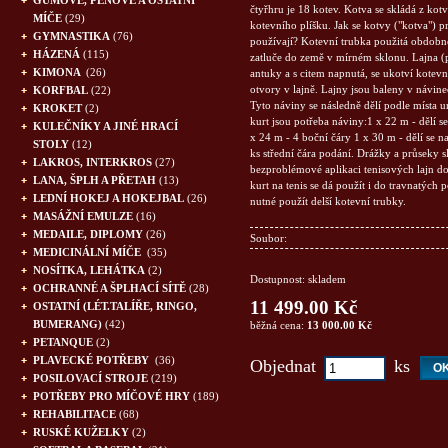
GUMOVÉ, PĚNOVÉ A OSTATNÍ
čtyřhru je 18 kotev. Kotva se skládá z kotv
MÍČE
(29)
kotevního plíšku. Jak se kotvy ("kotva") pr
GYMNASTIKA
(76)
používají? Kotevní trubka použitá obdobn
HÁZENÁ
(115)
zatluče do země v mírném sklonu. Lajna (p
KIMONA
(26)
antuky a s citem napnutá, se ukotví kotev
otvory v lajně. Lajny jsou baleny v návine
KORFBAL
(22)
Tyto náviny se následně dělí podle místa u
KROKET
(2)
kurt jsou potřeba náviny:1 x 22 m - dělí s
KULEČNÍKY A JINÉ HRACÍ
x 24 m - 4 boční čáry 1 x 30 m - dělí se n
STOLY
(12)
ks střední čára podání. Drážky a průseky s
LAKROS, INTERKROS
(27)
bezproblémové aplikaci tenisových lajn do
LANA, ŠPLH A PŘETAH
(13)
kurt na tenis se dá použít i do travnatých
LEDNÍ HOKEJ A HOKEJBAL
(26)
nutné použít delší kotevní trubky.
MASÁŽNÍ EMULZE
(16)
MEDAILE, DIPLOMY
(26)
Soubor:
MEDICINÁLNÍ MÍČE
(35)
NOSÍTKA, LEHÁTKA
(2)
Dostupnost: skladem
OCHRANNÉ A ŠPLHACÍ SÍTĚ
(28)
11 499.00 Kč
OSTATNÍ (LÉT.TALÍŘE, RINGO,
BUMERANG)
(42)
běžná cena:
13 000.00 Kč
PETANQUE
(2)
PLAVECKÉ POTŘEBY
(36)
Objednat
ks
POSILOVACÍ STROJE
(219)
POTŘEBY PRO MÍČOVÉ HRY
(189)
REHABILITACE
(68)
RUSKÉ KUŽELKY
(2)