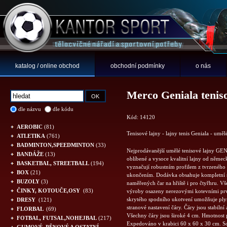
katalog / online obchod
obchodní podmínky
o nás
Merco Geniala teniso
dle názvu
dle kódu
Kód: 14120
AEROBIC
(81)
Tenisové lajny - lajny tenis Geniala - uměl
ATLETIKA
(761)
BADMINTON,SPEEDMINTON
(33)
Nejprodávanější umělé tenisové lajny GE
BANDÁŽE
(13)
oblíbené a vysoce kvalitní lajny od něme
BASKETBAL, STREETBALL
(194)
vyznačují robustním profilem z tvrzeného
BOX
(21)
ukončením. Dodávka obsahuje kompletní s
BUZOLY
(3)
naměřených čar na hřiště i pro čtyřhru. Vš
ČINKY, KOTOUČE,OSY
(83)
výroby osazeny nerezovými kotevními prv
skrytého spodního ukotvení umožňuje ply
DRESY
(121)
stranové nastavení čáry. Čáry jsou stabiln
FLORBAL
(69)
Všechny čáry jsou široké 4 cm. Hmotnost 
FOTBAL, FUTSAL,NOHEJBAL
(217)
Expedováno v krabici 60 x 60 x 30 cm. Sou