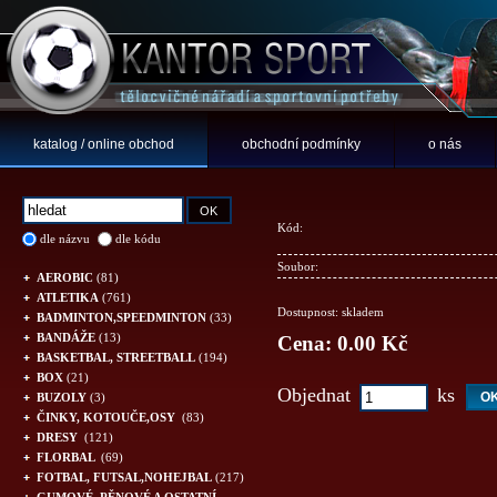
katalog / online obchod
obchodní podmínky
o nás
Kód:
dle názvu
dle kódu
Soubor:
AEROBIC
(81)
ATLETIKA
(761)
Dostupnost: skladem
BADMINTON,SPEEDMINTON
(33)
BANDÁŽE
(13)
Cena: 0.00 Kč
BASKETBAL, STREETBALL
(194)
BOX
(21)
Objednat
ks
BUZOLY
(3)
ČINKY, KOTOUČE,OSY
(83)
DRESY
(121)
FLORBAL
(69)
FOTBAL, FUTSAL,NOHEJBAL
(217)