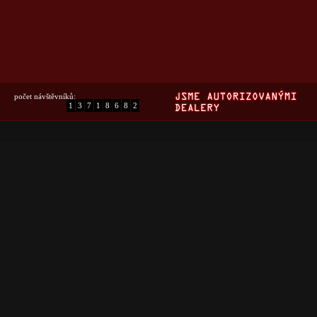
počet návštěvníků:
1
3
7
1
8
6
8
2