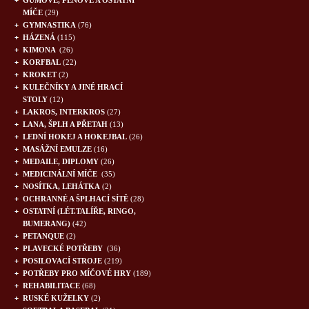
GUMOVÉ, PĚNOVÉ A OSTATNÍ
MÍČE
(29)
GYMNASTIKA
(76)
HÁZENÁ
(115)
KIMONA
(26)
KORFBAL
(22)
KROKET
(2)
KULEČNÍKY A JINÉ HRACÍ
STOLY
(12)
LAKROS, INTERKROS
(27)
LANA, ŠPLH A PŘETAH
(13)
LEDNÍ HOKEJ A HOKEJBAL
(26)
MASÁŽNÍ EMULZE
(16)
MEDAILE, DIPLOMY
(26)
MEDICINÁLNÍ MÍČE
(35)
NOSÍTKA, LEHÁTKA
(2)
OCHRANNÉ A ŠPLHACÍ SÍTĚ
(28)
OSTATNÍ (LÉT.TALÍŘE, RINGO,
BUMERANG)
(42)
PETANQUE
(2)
PLAVECKÉ POTŘEBY
(36)
POSILOVACÍ STROJE
(219)
POTŘEBY PRO MÍČOVÉ HRY
(189)
REHABILITACE
(68)
RUSKÉ KUŽELKY
(2)