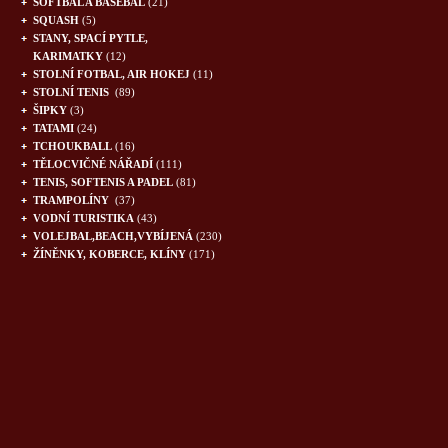
SOFTBAL A BASEBAL
(21)
SQUASH
(5)
STANY, SPACÍ PYTLE,
KARIMATKY
(12)
STOLNÍ FOTBAL, AIR HOKEJ
(11)
STOLNÍ TENIS
(89)
ŠIPKY
(3)
TATAMI
(24)
TCHOUKBALL
(16)
TĚLOCVIČNÉ NÁŘADÍ
(111)
TENIS, SOFTENIS A PADEL
(81)
TRAMPOLÍNY
(37)
VODNÍ TURISTIKA
(43)
VOLEJBAL,BEACH,VYBÍJENÁ
(230)
ŽÍNĚNKY, KOBERCE, KLÍNY
(171)