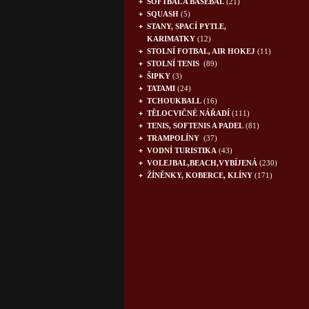
SOFTBAL A BASEBAL
(21)
SQUASH
(5)
STANY, SPACÍ PYTLE,
KARIMATKY
(12)
STOLNÍ FOTBAL, AIR HOKEJ
(11)
STOLNÍ TENIS
(89)
ŠIPKY
(3)
TATAMI
(24)
TCHOUKBALL
(16)
TĚLOCVIČNÉ NÁŘADÍ
(111)
TENIS, SOFTENIS A PADEL
(81)
TRAMPOLÍNY
(37)
VODNÍ TURISTIKA
(43)
VOLEJBAL,BEACH,VYBÍJENÁ
(230)
ŽÍNĚNKY, KOBERCE, KLÍNY
(171)