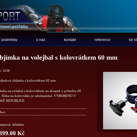
 podmínky
o nás
kontakt
reference
ke s
bjímka na volejbal s kolovrátkem 60 mm
: 1038
ejbalová objímka s kolovrátkem 60 mm
ímka na volejbal s kolovrátkem na sloupek o průměru 60
 Klika na kolovrátku je odnímatelná. VYROBENO V
SKÉ REPUBLICE.
bor:
tupnost: skladem
399.00 Kč