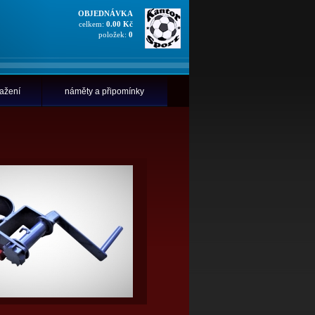
OBJEDNÁVKA
celkem:
0.00 Kč
položek:
0
tažení
náměty a připomínky