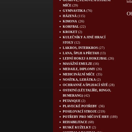
GUMOVÉ, PĚNOVÉ A OSTATNÍ
běž
MÍČE
(29)
GYMNASTIKA
(76)
Ob
HÁZENÁ
(115)
KIMONA
(26)
KORFBAL
(22)
KROKET
(2)
KULEČNÍKY A JINÉ HRACÍ
STOLY
(12)
LAKROS, INTERKROS
(27)
LANA, ŠPLH A PŘETAH
(13)
LEDNÍ HOKEJ A HOKEJBAL
(26)
MASÁŽNÍ EMULZE
(16)
MEDAILE, DIPLOMY
(26)
MEDICINÁLNÍ MÍČE
(35)
NOSÍTKA, LEHÁTKA
(2)
OCHRANNÉ A ŠPLHACÍ SÍTĚ
(28)
OSTATNÍ (LÉT.TALÍŘE, RINGO,
BUMERANG)
(42)
PETANQUE
(2)
PLAVECKÉ POTŘEBY
(36)
POSILOVACÍ STROJE
(219)
POTŘEBY PRO MÍČOVÉ HRY
(189)
REHABILITACE
(68)
RUSKÉ KUŽELKY
(2)