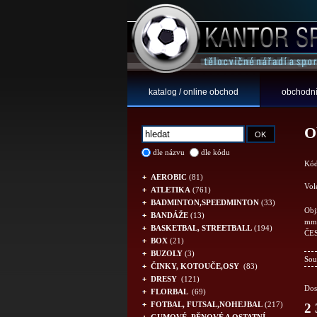
katalog / online obchod
obchodní
O
dle názvu
dle kódu
Kód
AEROBIC
(81)
Vol
ATLETIKA
(761)
BADMINTON,SPEEDMINTON
(33)
Obj
BANDÁŽE
(13)
mm.
BASKETBAL, STREETBALL
(194)
ČE
BOX
(21)
BUZOLY
(3)
Sou
ČINKY, KOTOUČE,OSY
(83)
DRESY
(121)
Dos
FLORBAL
(69)
FOTBAL, FUTSAL,NOHEJBAL
(217)
2 