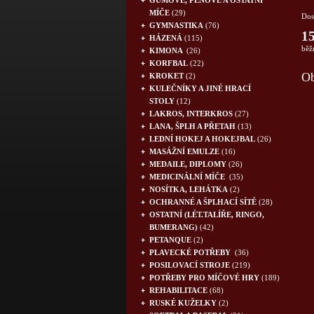
GUMOVÉ, PĚNOVÉ A OSTATNÍ
MÍČE
(29)
Dos
GYMNASTIKA
(76)
15
HÁZENÁ
(115)
běž
KIMONA
(26)
KORFBAL
(22)
Ob
KROKET
(2)
KULEČNÍKY A JINÉ HRACÍ
STOLY
(12)
LAKROS, INTERKROS
(27)
LANA, ŠPLH A PŘETAH
(13)
LEDNÍ HOKEJ A HOKEJBAL
(26)
MASÁŽNÍ EMULZE
(16)
MEDAILE, DIPLOMY
(26)
MEDICINÁLNÍ MÍČE
(35)
NOSÍTKA, LEHÁTKA
(2)
OCHRANNÉ A ŠPLHACÍ SÍTĚ
(28)
OSTATNÍ (LÉT.TALÍŘE, RINGO,
BUMERANG)
(42)
PETANQUE
(2)
PLAVECKÉ POTŘEBY
(36)
POSILOVACÍ STROJE
(219)
POTŘEBY PRO MÍČOVÉ HRY
(189)
REHABILITACE
(68)
RUSKÉ KUŽELKY
(2)