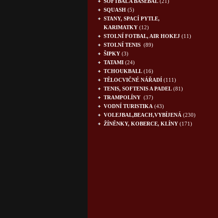
SOFTBAL A BASEBAL
(21)
SQUASH
(5)
STANY, SPACÍ PYTLE,
KARIMATKY
(12)
STOLNÍ FOTBAL, AIR HOKEJ
(11)
STOLNÍ TENIS
(89)
ŠIPKY
(3)
TATAMI
(24)
TCHOUKBALL
(16)
TĚLOCVIČNÉ NÁŘADÍ
(111)
TENIS, SOFTENIS A PADEL
(81)
TRAMPOLÍNY
(37)
VODNÍ TURISTIKA
(43)
VOLEJBAL,BEACH,VYBÍJENÁ
(230)
ŽÍNĚNKY, KOBERCE, KLÍNY
(171)