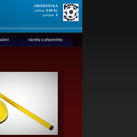
OBJEDNÁVKA
celkem:
0.00 Kč
položek:
0
tažení
náměty a připomínky