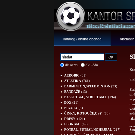
katalog / online obchod
obchodní
S
dle názvu
dle kódu
Kód
AEROBIC
(81)
Sla
ATLETIKA
(761)
BADMINTON,SPEEDMINTON
(33)
Sla
BANDÁŽE
(13)
smě
BASKETBAL, STREETBALL
(194)
se 
BOX
(21)
tré
BUZOLY
(3)
vod
ČINKY, KOTOUČE,OSY
(83)
prů
jak
DRESY
(121)
FLORBAL
(69)
FOTBAL, FUTSAL,NOHEJBAL
(217)
Sou