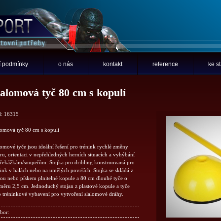
 podmínky
o nás
kontakt
reference
ke s
lalomová tyč 80 cm s kopulí
: 16315
lomová tyč 80 cm s kopulí
lomové tyče jsou ideální řešení pro trénink rychlé změny
ru, orientaci v nepřehledných herních situacích a vyhýbání
překážkám/soupeřům. Stojka pro dribling konstruovaná pro
nink v halách nebo na umělých površích. Stojka se skládá z
ou nebo pískem plnitelné kopule a 80 cm dlouhé tyče o
měru 2,5 cm. Jednoduchý stojan z plastové kopule a tyče
o tréninkové vybavení pro vytvoření slalomové dráhy.
bor: