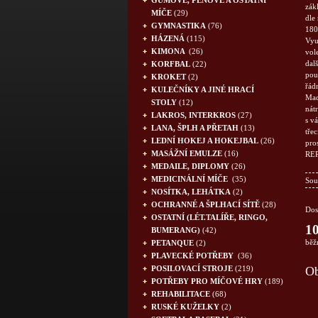
GUMOVÉ, PĚNOVÉ A OSTATNÍ
zákl
MÍČE
(29)
dle
GYMNASTIKA
(76)
180
HÁZENÁ
(115)
Vyu
KIMONA
(26)
vol
dal
KORFBAL
(22)
pou
KROKET
(2)
řád
KULEČNÍKY A JINÉ HRACÍ
Mad
STOLY
(12)
nát
LAKROS, INTERKROS
(27)
s v
LANA, ŠPLH A PŘETAH
(13)
tře
LEDNÍ HOKEJ A HOKEJBAL
(26)
pro
MASÁŽNÍ EMULZE
(16)
RE
MEDAILE, DIPLOMY
(26)
MEDICINÁLNÍ MÍČE
(35)
Sou
NOSÍTKA, LEHÁTKA
(2)
OCHRANNÉ A ŠPLHACÍ SÍTĚ
(28)
Dos
OSTATNÍ (LÉT.TALÍŘE, RINGO,
10
BUMERANG)
(42)
běž
PETANQUE
(2)
PLAVECKÉ POTŘEBY
(36)
POSILOVACÍ STROJE
(219)
Ob
POTŘEBY PRO MÍČOVÉ HRY
(189)
REHABILITACE
(68)
RUSKÉ KUŽELKY
(2)