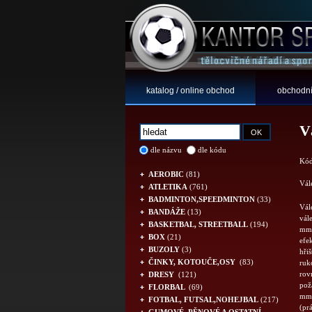
katalog / online obchod
obchodní
V
dle názvu
dle kódu
Kód
AEROBIC
(81)
Vál
ATLETIKA
(761)
BADMINTON,SPEEDMINTON
(33)
Vál
BANDÁŽE
(13)
vál
BASKETBAL, STREETBALL
(194)
mm)
BOX
(21)
efe
BUZOLY
(3)
hři
ČINKY, KOTOUČE,OSY
(83)
ruko
rov
DRESY
(121)
pož
FLORBAL
(69)
mm;
FOTBAL, FUTSAL,NOHEJBAL
(217)
(pr