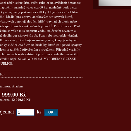
adní nátěr; stírací lišta; ruční rukojeť na ovládání; hmotnosti
 naplnění - prázdný válec cca 60 kg, naplněný vodou cca
 kg a naplněný pískem cca 270 kg. Objem válce 121 litrů.
žití: Ideální pro úpravu antukových tenisových kurtů,
ejbalových a nohejbalových hřišť, travnatých ploch nebo
ších sportovních a rekreačních povrchů. Použití válce : Před
žitím se válec musí napustit vodou nalévacím otvorem a
ně dotáhnout zátkový šroub. Pozor aby neprasklo těsnění.
lo válce se přišroubuje na osazený rám, který je uchycen
rubky v délce cca 5 cm na hřídelky, které jsou pevně spojeny
álcem a zajištěný přivařeným okroužkem. Případné vrzání v
cích plochách se dá odstranit použitím vhodného mazacího
středku např. Silkal, WD 40 atd. VYROBENO V ČESKÉ
PUBLICE.
bor:
tupnost: skladem
 999.00 Kč
ná cena:
12 000.00 Kč
jednat
ks