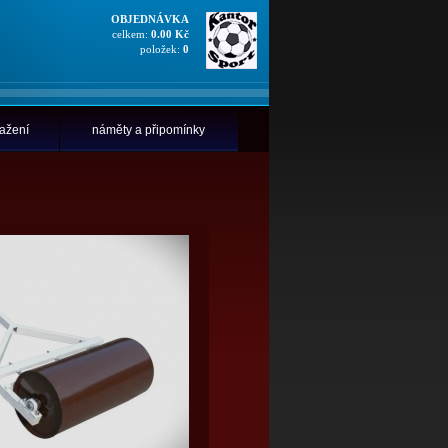
OBJEDNÁVKA
celkem:
0.00 Kč
položek:
0
tažení
náměty a připomínky