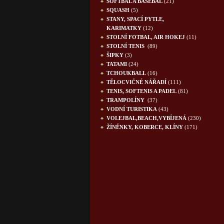
SOFTBAL A BASEBAL
(21)
SQUASH
(5)
STANY, SPACÍ PYTLE,
KARIMATKY
(12)
STOLNÍ FOTBAL, AIR HOKEJ
(11)
STOLNÍ TENIS
(89)
ŠIPKY
(3)
TATAMI
(24)
TCHOUKBALL
(16)
TĚLOCVIČNÉ NÁŘADÍ
(111)
TENIS, SOFTENIS A PADEL
(81)
TRAMPOLÍNY
(37)
VODNÍ TURISTIKA
(43)
VOLEJBAL,BEACH,VYBÍJENÁ
(230)
ŽÍNĚNKY, KOBERCE, KLÍNY
(171)