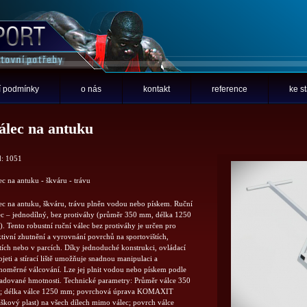
 podmínky
o nás
kontakt
reference
ke s
álec na antuku
: 1051
ec na antuku - škváru - trávu
ec na antuku, škváru, trávu plněn vodou nebo pískem. Ruční
ec – jednodílný, bez protiváhy (průměr 350 mm, délka 1250
. Tento robustní ruční válec bez protiváhy je určen pro
ktivní zhutnění a vyrovnání povrchů na sportovištích,
štích nebo v parcích. Díky jednoduché konstrukci, ovládací
jeti a stírací liště umožňuje snadnou manipulaci a
noměrné válcování. Lze jej plnit vodou nebo pískem podle
adované hmotnosti. Technické parametry: Průměr válce 350
 délka válce 1250 mm; povrchová úprava KOMAXIT
áškový plast) na všech dílech mimo válec; povrch válce