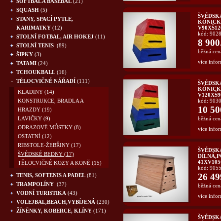
SOFTBAL A BASEBAL
(21)
SQUASH
(5)
ŠVÉDSK
STANY, SPACÍ PYTLE,
KÓNICKÁ
KARIMATKY
(12)
V90XŠ12
kód: 902
STOLNÍ FOTBAL, AIR HOKEJ
(11)
8 900
STOLNÍ TENIS
(89)
běžná cen
ŠIPKY
(3)
více infor
TATAMI
(24)
TCHOUKBALL
(16)
TĚLOCVIČNÉ NÁŘADÍ
(111)
ŠVÉDSK
KÓNICKÁ
KLADINY
(14)
V120XŠ9
KONSTRUKCE, BRADLA A
kód: 903
10 50
HRAZDY
(19)
LAVIČKY
(9)
běžná cen
ODRAZOVÉ MŮSTKY
(8)
více infor
OSTATNÍ
(12)
RIBSTOLE-ŽEBŘINY
(17)
ŠVÉDSKÁ
ŠVÉDSKÉ BEDNY
(17)
DÍLNÁ,P
41XV10
TĚLOCVIČNÉ KOZY A KONĚ
(15)
kód: 905
26 49
TENIS, SOFTENIS A PADEL
(81)
TRAMPOLÍNY
(37)
běžná cen
VODNÍ TURISTIKA
(43)
více infor
VOLEJBAL,BEACH,VYBÍJENÁ
(230)
ŽÍNĚNKY, KOBERCE, KLÍNY
(171)
ŠVÉDSKÁ