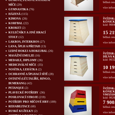
GUMOVÉ, PĚNOVÉ A OSTATNÍ
běžná cen
MÍČE
(29)
více infor
GYMNASTIKA
(76)
HÁZENÁ
(115)
KIMONA
(26)
ŠVÉDSKÁ
KÓNIC
KORFBAL
(22)
kód: 900
KROKET
(2)
15 21
KULEČNÍKY A JINÉ HRACÍ
STOLY
(12)
běžná cen
LAKROS, INTERKROS
(27)
více infor
LANA, ŠPLH A PŘETAH
(13)
LEDNÍ HOKEJ A HOKEJBAL
(26)
ŠVÉDSK
MASÁŽNÍ EMULZE
(16)
DÍLNÁ 
kód: 903
MEDAILE, DIPLOMY
(26)
MEDICINÁLNÍ MÍČE
(35)
10 19
NOSÍTKA, LEHÁTKA
(2)
běžná cen
OCHRANNÉ A ŠPLHACÍ SÍTĚ
(28)
více infor
OSTATNÍ (LÉT.TALÍŘE, RINGO,
BUMERANG)
(42)
PETANQUE
(2)
ŠVÉDSK
KÓNICKÁ
PLAVECKÉ POTŘEBY
(36)
V90XŠ10
POSILOVACÍ STROJE
(219)
kód: 902
7 900
POTŘEBY PRO MÍČOVÉ HRY
(189)
REHABILITACE
(68)
běžná cen
RUSKÉ KUŽELKY
(2)
více infor