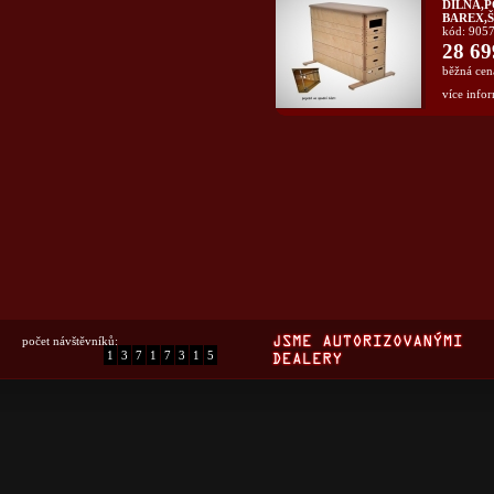
DÍLNÁ,
BAREX,
kód: 905
28 69
běžná cen
více infor
počet návštěvníků:
1
3
7
1
7
3
1
5