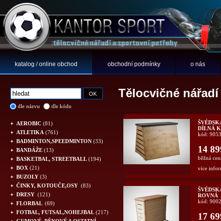
katalog / online obchod
obchodní podmínky
o nás
Tělocvičné nářadí
dle názvu
dle kódu
ŠVÉDSK
AEROBIC
(81)
DÍLNÁ 
ATLETIKA
(761)
kód: 905
BADMINTON,SPEEDMINTON
(33)
14 89
BANDÁŽE
(13)
běžná cen
BASKETBAL, STREETBALL
(194)
BOX
(21)
více infor
BUZOLY
(3)
ČINKY, KOTOUČE,OSY
(83)
ŠVÉDSKÁ
DRESY
(121)
ROVNÁ
kód: 900
FLORBAL
(69)
FOTBAL, FUTSAL,NOHEJBAL
(217)
17 69