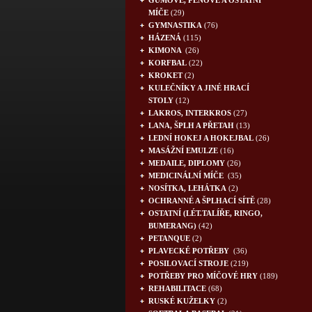
GUMOVÉ, PĚNOVÉ A OSTATNÍ
MÍČE
(29)
GYMNASTIKA
(76)
HÁZENÁ
(115)
KIMONA
(26)
KORFBAL
(22)
KROKET
(2)
KULEČNÍKY A JINÉ HRACÍ
STOLY
(12)
LAKROS, INTERKROS
(27)
LANA, ŠPLH A PŘETAH
(13)
LEDNÍ HOKEJ A HOKEJBAL
(26)
MASÁŽNÍ EMULZE
(16)
MEDAILE, DIPLOMY
(26)
MEDICINÁLNÍ MÍČE
(35)
NOSÍTKA, LEHÁTKA
(2)
OCHRANNÉ A ŠPLHACÍ SÍTĚ
(28)
OSTATNÍ (LÉT.TALÍŘE, RINGO,
BUMERANG)
(42)
PETANQUE
(2)
PLAVECKÉ POTŘEBY
(36)
POSILOVACÍ STROJE
(219)
POTŘEBY PRO MÍČOVÉ HRY
(189)
REHABILITACE
(68)
RUSKÉ KUŽELKY
(2)