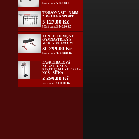
běžná cena:
5 000.00 Kč
TENISOVÁ SÍŤ - 3 MM -
ZDVOJENÁ SPORT
3 127.00 Kč
běžná cena:
3 500.00 Kč
KŮŇ TĚLOCVIČNÝ
GYMNASTICKÝ S
MADLY 90-120 CM
30 299.00 Kč
běžná cena:
32 000.00 Kč
BASKETBALOVÁ
KONSTRUKCE
STREETBALL - DESKA -
KOŠ - SÍŤKA
2 299.00 Kč
běžná cena:
3 000.00 Kč