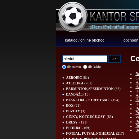
katalog / online obchod
obchodní
Ce
dle názvu
dle kódu
B
AEROBIC
(81)
C
Ha
ATLETIKA
(761)
H
BADMINTON,SPEEDMINTON
(33)
H
BANDÁŽE
(13)
H
Ha
BASKETBAL, STREETBALL
(194)
Ha
BOX
(21)
Po
BUZOLY
(3)
Po
ČINKY, KOTOUČE,OSY
(83)
Po
Po
DRESY
(121)
Be
FLORBAL
(69)
Be
FOTBAL, FUTSAL,NOHEJBAL
(217)