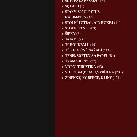
SOFTBAL A BASEBAL
(21)
SQUASH
(5)
STANY, SPACÍ PYTLE,
KARIMATKY
(12)
STOLNÍ FOTBAL, AIR HOKEJ
(11)
STOLNÍ TENIS
(89)
ŠIPKY
(3)
TATAMI
(24)
TCHOUKBALL
(16)
TĚLOCVIČNÉ NÁŘADÍ
(111)
TENIS, SOFTENIS A PADEL
(81)
TRAMPOLÍNY
(37)
VODNÍ TURISTIKA
(43)
VOLEJBAL,BEACH,VYBÍJENÁ
(230)
ŽÍNĚNKY, KOBERCE, KLÍNY
(171)