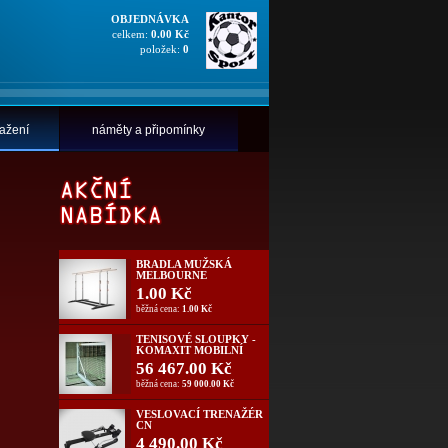
OBJEDNÁVKA
celkem:
0.00 Kč
položek:
0
tažení
náměty a připomínky
BRADLA MUŽSKÁ
MELBOURNE
1.00 Kč
běžná cena:
1.00 Kč
TENISOVÉ SLOUPKY -
KOMAXIT MOBILNÍ
56 467.00 Kč
běžná cena:
59 000.00 Kč
VESLOVACÍ TRENAŽÉR
CN
4 490.00 Kč