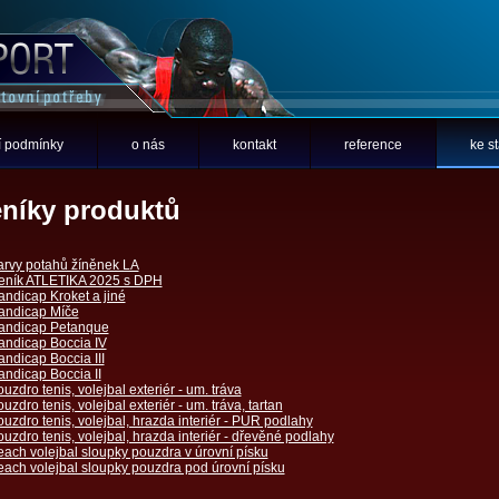
 podmínky
o nás
kontakt
reference
ke s
níky produktů
arvy potahů žíněnek LA
eník ATLETIKA 2025 s DPH
ndicap Kroket a jiné
andicap Míče
andicap Petanque
andicap Boccia IV
ndicap Boccia III
ndicap Boccia II
uzdro tenis, volejbal exteriér - um. tráva
uzdro tenis, volejbal exteriér - um. tráva, tartan
uzdro tenis, volejbal, hrazda interiér - PUR podlahy
uzdro tenis, volejbal, hrazda interiér - dřevěné podlahy
ach volejbal sloupky pouzdra v úrovní písku
ach volejbal sloupky pouzdra pod úrovní písku