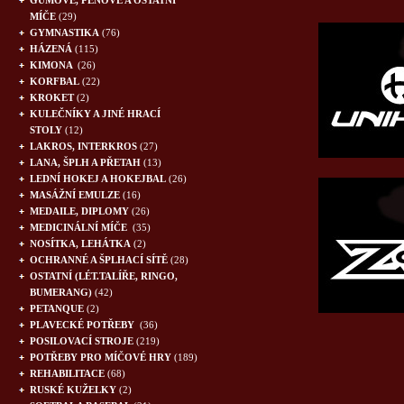
GUMOVÉ, PĚNOVÉ A OSTATNÍ
MÍČE
(29)
GYMNASTIKA
(76)
HÁZENÁ
(115)
KIMONA
(26)
KORFBAL
(22)
KROKET
(2)
KULEČNÍKY A JINÉ HRACÍ
STOLY
(12)
LAKROS, INTERKROS
(27)
LANA, ŠPLH A PŘETAH
(13)
LEDNÍ HOKEJ A HOKEJBAL
(26)
MASÁŽNÍ EMULZE
(16)
MEDAILE, DIPLOMY
(26)
MEDICINÁLNÍ MÍČE
(35)
NOSÍTKA, LEHÁTKA
(2)
OCHRANNÉ A ŠPLHACÍ SÍTĚ
(28)
OSTATNÍ (LÉT.TALÍŘE, RINGO,
BUMERANG)
(42)
PETANQUE
(2)
PLAVECKÉ POTŘEBY
(36)
POSILOVACÍ STROJE
(219)
POTŘEBY PRO MÍČOVÉ HRY
(189)
REHABILITACE
(68)
RUSKÉ KUŽELKY
(2)