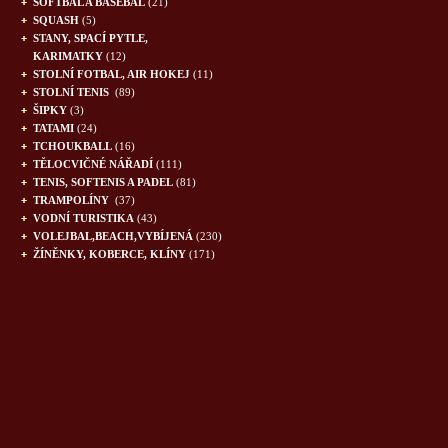
SOFTBAL A BASEBAL
(21)
SQUASH
(5)
STANY, SPACÍ PYTLE,
KARIMATKY
(12)
STOLNÍ FOTBAL, AIR HOKEJ
(11)
STOLNÍ TENIS
(89)
ŠIPKY
(3)
TATAMI
(24)
TCHOUKBALL
(16)
TĚLOCVIČNÉ NÁŘADÍ
(111)
TENIS, SOFTENIS A PADEL
(81)
TRAMPOLÍNY
(37)
VODNÍ TURISTIKA
(43)
VOLEJBAL,BEACH,VYBÍJENÁ
(230)
ŽÍNĚNKY, KOBERCE, KLÍNY
(171)