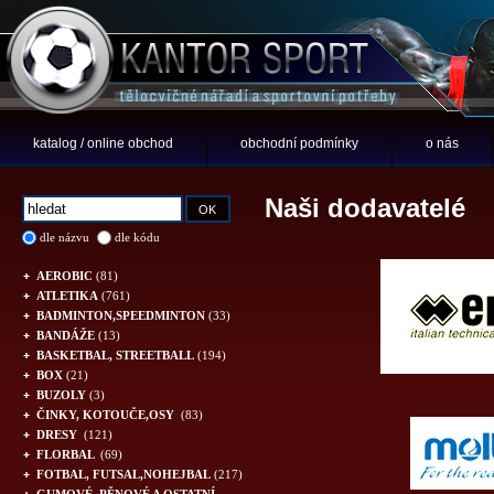
katalog / online obchod
obchodní podmínky
o nás
Naši dodavatelé
dle názvu
dle kódu
AEROBIC
(81)
ATLETIKA
(761)
BADMINTON,SPEEDMINTON
(33)
BANDÁŽE
(13)
BASKETBAL, STREETBALL
(194)
BOX
(21)
BUZOLY
(3)
ČINKY, KOTOUČE,OSY
(83)
DRESY
(121)
FLORBAL
(69)
FOTBAL, FUTSAL,NOHEJBAL
(217)